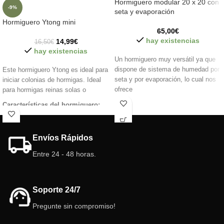
Hormiguero modular 20 x 20 con
-9%
seta y evaporación
Hormiguero Ytong mini
65,00
€
hay existencias
14,99
€
16,50
€
hay existencias
Un hormiguero muy versátil ya que
dispone de sistema de humedad por
Este hormiguero Ytong es ideal para
seta y por evaporación, lo cual nos
iniciar colonias de hormigas. Ideal
ofrece
para hormigas reinas solas o
Características del hormiguero:
Material: Ytong principal con base
3D.
Envíos Rápidos
Color: gris / verde (base 3d) / Rojo
color de la cubierta.
Entre 24 - 48 horas.
Tamaño: 8,6 x 9cm
Profundidades interior: 16,18,20
(mm) (alturas interior)
Soporte 24/7
Antifugas.
Modular: NO.
Pregunte sin compromiso!
Se puede conectar con todos los
hormigueros y forrajeos que utilicen