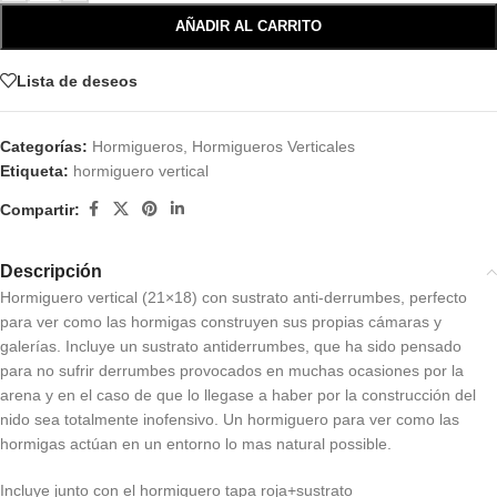
AÑADIR AL CARRITO
Lista de deseos
Categorías:
Hormigueros
,
Hormigueros Verticales
Etiqueta:
hormiguero vertical
Compartir:
Descripción
Hormiguero vertical (21×18) con sustrato anti-derrumbes, perfecto
para ver como las hormigas construyen sus propias cámaras y
galerías. Incluye un sustrato antiderrumbes, que ha sido pensado
para no sufrir derrumbes provocados en muchas ocasiones por la
arena y en el caso de que lo llegase a haber por la construcción del
nido sea totalmente inofensivo. Un hormiguero para ver como las
hormigas actúan en un entorno lo mas natural possible.
Incluye junto con el hormiguero tapa roja+sustrato