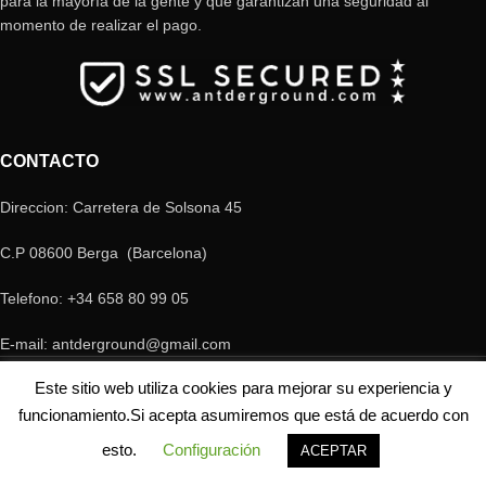
para la mayoría de la gente y que garantizan una seguridad al
momento de realizar el pago.
CONTACTO
Direccion: Carretera de Solsona 45
C.P 08600 Berga (Barcelona)
Telefono: +34 658 80 99 05
E-mail: antderground@gmail.com
© Copyright Antderground 2017- 2024 ---> Nucli zoologic: 9015-1457203/2021
Este sitio web utiliza cookies para mejorar su experiencia y
funcionamiento.Si acepta asumiremos que está de acuerdo con
esto.
Configuración
ACEPTAR
Tienda
Mi cuenta
Carrito
Contacto