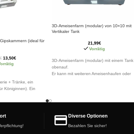
3D-Ameisenfarm (modular) von 10×10 mit
Vertikaler Tank
Gipskammern (ideal für
21,99
€
Vorrätig
13,50
€
€
3D-Ameisenfarm (modular) mit einem Tank
orrätig
obenauf.
Er kann mit weiteren Ameisenhaufen oder
Futterkästen verbunden und erweitert
rie + Tränke, ein
werden. Die Galerien/Kammern im Inneren
ür Königinnen). Ein
sind unterschiedlich hoch.
en für Ameisen mit
gkeitsgehalt.
Merkmale des modularen 3D-Ameisennest:
Größe: 10cm x 10cm.
enhaufens:
ort
Diverse Optionen
Tank: 35 ml.
m.
Kammern/Galerie: Unterschiedliche Höhen.
us Gips
erpflichtung!
Bezahlen Sie sicher!
Farbe: Weiß.
einfaches