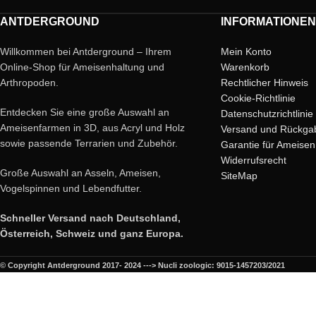
Verbindungssystem)
ANTDERGROUND
INFORMATIONEN
Farbe: Weiß.
Deckel: Im Lieferumf
Willkommen bei Antderground – Ihrem
Mein Konto
Rot).
Online-Shop für Ameisenhaltung und
Warenkorb
Tür: Schwenktür
Arthropoden.
Rechtlicher Hinweis
Cookie-Richtlinie
Entdecken Sie eine große Auswahl an
Datenschutzrichtlinie
Ameisenfarmen in 3D, aus Acryl und Holz
Versand und Rückga
sowie passende Terrarien und Zubehör.
Garantie für Ameisen
Widerrufsrecht
Große Auswahl an Asseln, Ameisen,
SiteMap
Vogelspinnen und Lebendfutter.
Schneller Versand nach Deutschland,
Österreich, Schweiz und ganz Europa.
© Copyright Antderground 2017- 2024 ---> Nucli zoologic: 9015-1457203/2021