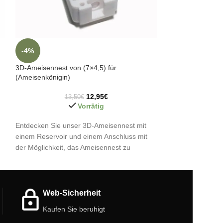
Ameisennest aus A
-4%
3D-Ameisennest von (7×4,5) für
(Ameisenkönigin)
Acryl-Ameisennes
12,95
€
13,50
€
Gipskammern für 
Vorrätig
hohe Luftfeuchtig
Gipskammern sind
Entdecken Sie unser 3D-Ameisennest mit
herausnehmbar, 
einem Reservoir und einem Anschluss mit
der Möglichkeit, das Ameisennest zu
erweitern oder einen Futterkasten
anzuschließen. Es hat eine einzige große
Kammer ideal für den Start mit einer
Ameisenkönigin.
Web-Sicherheit
Merkmale des Ameisenhaufens:
Kaufen Sie beruhigt
Größe: 7 cm x 4,5 cm.