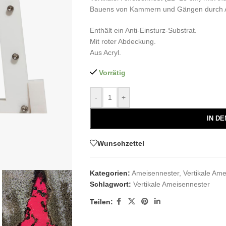
Bauens von Kammern und Gängen durch 
Enthält ein Anti-Einsturz-Substrat.
Mit roter Abdeckung.
Aus Acryl.
Vorrätig
-
+
IN D
Wunschzettel
Kategorien:
Ameisennester
,
Vertikale Am
Schlagwort:
Vertikale Ameisennester
Teilen: