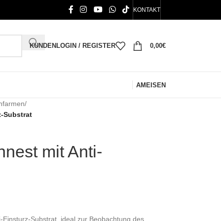
KONTAKT
KUNDENLOGIN / REGISTER
0,00
€
AMEISEN
enfarmen
/
z-Substrat
nest mit Anti-
i-Einsturz-Substrat, ideal zur Beobachtung des