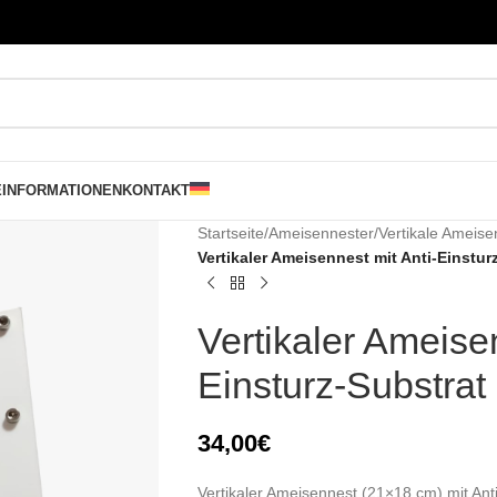
E
INFORMATIONEN
KONTAKT
Startseite
/
Ameisennester
/
Vertikale Ameis
Vertikaler Ameisennest mit Anti-Einstur
Vertikaler Ameisen
Einsturz-Substrat
34,00
€
Vertikaler Ameisennest (21×18 cm) mit Ant