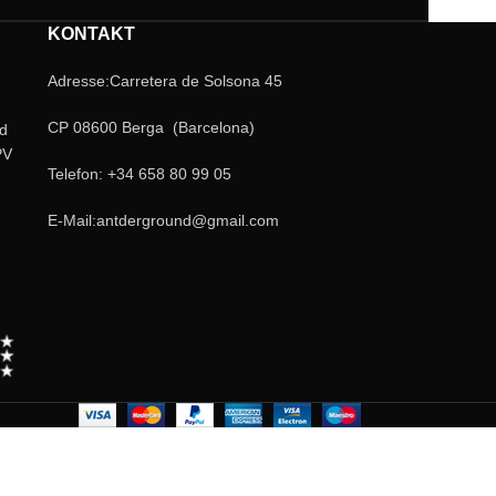
Tränke: 20 ml (neues).
KONTAKT
Farbe: Weiß.
Deckel: in roter Farbe enthalten.
Adresse:Carretera de Solsona 45
Tür: Doppeltür, Drehtür + Sicherheit
CP 08600 Berga (Barcelona)
nd
PV
Telefon: +34 658 80 99 05
E-Mail:antderground@gmail.com