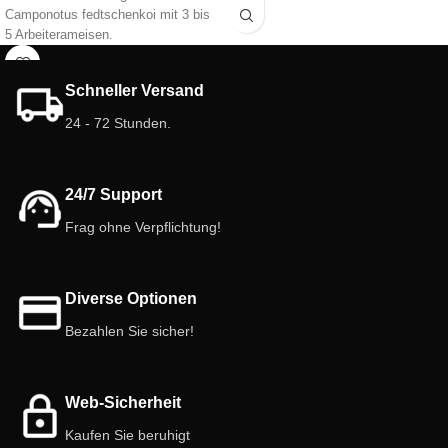
Camponotus fedtschenkoi mit 3 bis
Eigenschaften des 3D-
5 Arbeiterameisen.
Ameisennests mit Futterkammer:
Eigenschaften des 3D-
Größe des Ameisennests: 10 cm x
Ameisennests mit Futterkasten:
15 cm.
Schneller Versand
Größe des Ameisennests: 10 cm x
Größe der Futterschachtel: 9 cm x 5
24 - 72 Stunden.
15 cm. Größe des Futterkastens: 9
cm.
cm x 5 cm. Behälter: 25 ml
Tank: 25 ml (Antclick-System).
(Antclick-System)
Kammern/Gänge: Verschiedene
Kammern/Galerien: Verschiedene
Ebenen.
24/7 Support
Ebenen. 3 Farben: Weiß, Gelb oder
Farbe: Weiß, Gelb, Rosa.
Rosa. Deckel: (in rot) enthalten.
Frag ohne Verpflichtung!
Deckel: Eingeschlossen in rot.
Innentüren: 3.
Türen (innen): 3.
Wähle Farbe.
Wählen Sie die Farbe für Ihre
Diverse Optionen
Ameisenfarm
Bezahlen Sie sicher!
Web-Sicherheit
Kaufen Sie beruhigt