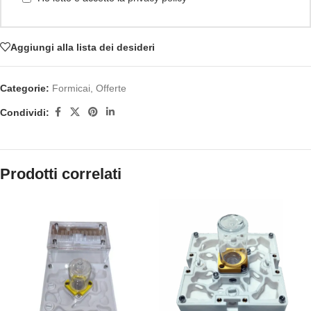
Aggiungi alla lista dei desideri
Categorie:
Formicai
,
Offerte
Condividi:
Prodotti correlati