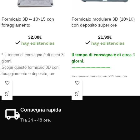
Formicaio 3D – 10×15 con
Formicaio modulare 3D (10×10)
foraggiamento
con deposito superiore
32,00
€
21,99
€
hay existencias
hay existencias
* Il tempo di consegna è di circa 3
Il tempo di consegna è di circa 3
giorni.
giorni.
Scopri questo formicaio 3D con
-------------------------------
foraggiamento e deposito, un
Formicaio modulare 3D con un
formicaio completo e realistico con
deposito in alto, permette il
forme naturali e con diverse
collegamento e l'ampliamento con
altezze/livelli. Testato con diverse
più formicai o Scatole di
specie di formiche per trovare la
foraggiamento. Le gallerie e le
versione più perfetta.
camere interne hanno altezze
Consegna rapida
Caratteristiche Formicaio 3D con
diverse.
Tra 24 - 48 ore.
foraggiamento:
Caratteristiche del formicaio
Dimensioni del formicaio: 10 cm x
modulare 3D:
15 cm
Dimensioni: 10 cm x 10 cm.
Dimensioni foraggiamento: 9 cm x 5