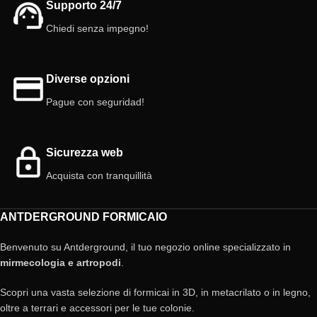
Supporto 24/7
Tanica: 35 ml (nuovo sistema di
cm
connessione facile).
Deposito: 25 ml (Sistema Antclick)
Chiedi senza impegno!
Camere/galleria: diverse altezze.
Camere/Gallerie: Diversi livelli
Colore: Bianco
Colore: bianco, giallo, rosa
Coperchio: incluso Colore rosso.
Coperchio: Rosso incluso.
Modulare: Sì
Diverse opzioni
Porte interne: 3
Pague con seguridad!
Sicurezza web
Acquista con tranquillità
ANTDERGROUND FORMICAIO
Benvenuto su Antderground, il tuo negozio online specializzato in
mirmecologia e artropodi
.
Scopri una vasta selezione di formicai in 3D, in metacrilato o in legno,
oltre a terrari e accessori per le tue colonie.