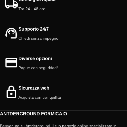
Dimensioni: 10 cm x 2,5 cm
connessione facile).
Tra 24 - 48 ore.
Deposito: 10 ml (nuovo sistema di
Colore bianco.
connessione facile).
Coperchio: colore rosso incluso
Camere/galleria: Diverse altezze.
Porta girevole
Colore bianco
Supporto 24/7
Coperchio: Rosso incluso.
tappo: sì
Chiedi senza impegno!
Diverse opzioni
Pague con seguridad!
Sicurezza web
Acquista con tranquillità
ANTDERGROUND FORMICAIO
Benvenuto su Antderground, il tuo negozio online specializzato in