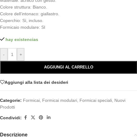
Materiale: acrilico con gesso.
Colore struttura: Bianco.
Colore dell’intonaco: giallastro.
Coperchio: Sì, incluso.
Formicaio modulare: SI
hay existencias
-
+
AGGIUNGI AL CARRELLO
Aggiungi alla lista dei desideri
Categorie:
Formicai
,
Formicai modulari
,
Formicai speciali
,
Nuovi
Prodotti
Condividi:
Descrizione