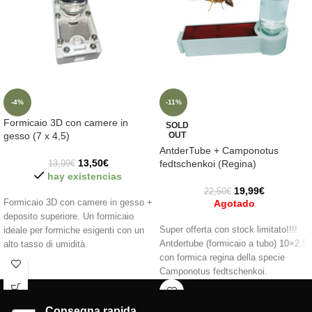
-4%
-11%
Formicaio 3D con camere in
SOLD
gesso (7 x 4,5)
OUT
AntderTube + Camponotus
13,50
€
fedtschenkoi (Regina)
13,99
€
hay existencias
19,99
€
22,50
€
Formicaio 3D con camere in gesso +
Agotado
deposito superiore. Un formicaio
Super offerta con stock limitato!!!!
ideale per formiche esigenti con un
Antdertube (formicaio a tubo) 10×2,5
alto tasso di umidità.
con formica regina della specie
Caratteristiche del formicaio:
Camponotus fedtschenkoi.
Dimensioni: 7 cm x 4,5 cm.
Caratteristiche del formicaio a
Camere/Galleria: GESSO
tubo:
Deposito: 35 ml (nuovo sistema di
Consegna rapida