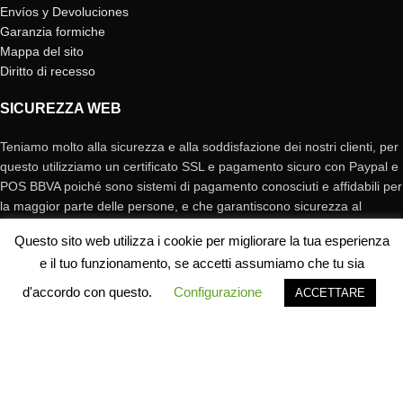
Envíos y Devoluciones
Garanzia formiche
Mappa del sito
Diritto di recesso
SICUREZZA WEB
Teniamo molto alla sicurezza e alla soddisfazione dei nostri clienti, per
questo utilizziamo un certificato SSL e pagamento sicuro con Paypal e
POS BBVA poiché sono sistemi di pagamento conosciuti e affidabili per
la maggior parte delle persone, e che garantiscono sicurezza al
momento di Effettuare il pagamento . Grazie per la fiducia in
Questo sito web utilizza i cookie per migliorare la tua esperienza
Antderground!
e il tuo funzionamento, se accetti assumiamo che tu sia
d'accordo con questo.
Configurazione
ACCETTARE
Negozio
Filtri
Mio Account
Carrello
Contatto
CONTATTO
Indirizzo: Carretera de Solsona 45