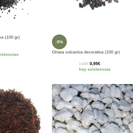
va (100 gr)
-5%
Ghiaia vulcanica decorativa (100 gr)
istencias
0,95
€
1,00
€
hay existencias