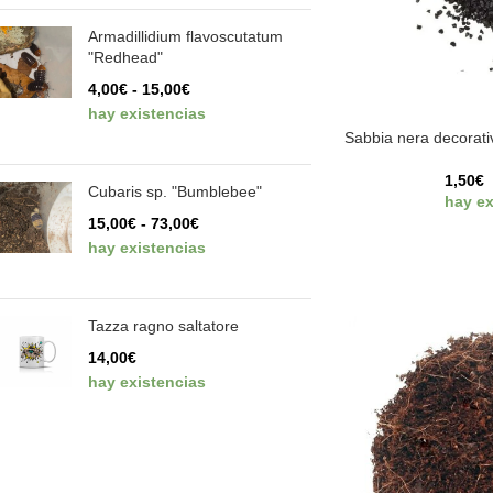
Armadillidium flavoscutatum
"Redhead"
4,00
€
-
15,00
€
hay existencias
Sabbia nera decorati
1,50
€
Cubaris sp. "Bumblebee"
hay ex
15,00
€
-
73,00
€
hay existencias
Tazza ragno saltatore
14,00
€
hay existencias