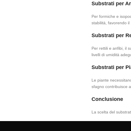
Substrati per A
Per formiche e isopod
stabilità, favorendo il
Substrati per Ret
Per rettili e anfibi, 
livelli di umidità adeg
Substrati per P
Le piante necessitano 
sfagno contribuisce a
Conclusione
La scelta del substra