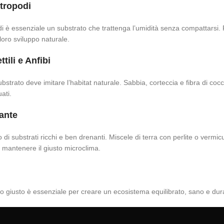
rtropodi
i è essenziale un substrato che trattenga l’umidità senza compattarsi.
 loro sviluppo naturale.
tili e Anfibi
il substrato deve imitare l’habitat naturale. Sabbia, corteccia e fibra d
uati.
iante
di substrati ricchi e ben drenanti. Miscele di terra con perlite o vermic
 mantenere il giusto microclima.
to giusto è essenziale per creare un ecosistema equilibrato, sano e dur