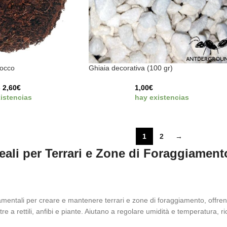
cocco
Ghiaia decorativa (100 gr)
-
2,60
€
1,00
€
istencias
hay existencias
1
2
→
deali per Terrari e Zone di Foraggiament
amentali per creare e mantenere terrari e zone di foraggiamento, offr
tre a rettili, anfibi e piante. Aiutano a regolare umidità e temperatura, r