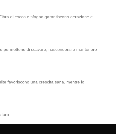
 Fibra di cocco e sfagno garantiscono aerazione e
i cocco permettono di scavare, nascondersi e mantenere
ulite favoriscono una crescita sana, mentre lo
aturo.