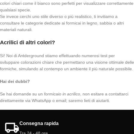
colori chiari come il bianco sono perfetti per visualizzare correttamente
qualsiasi specie.
Se invece cerchi uno stile diverso o più realistico, ti invitiamo a
consultare le categorie dedicate ai formicai in legno, sabbia o altri
materiali naturali.
Acrilici di altri colori?
Sì! Noi di Antderground stiamo effettuando numerosi test per
sviluppare colorazioni chiare che permettano una visione ottimale delle
formiche, simulando al contempo un ambiente il più naturale possibile.
Hai dei dubbi?
Se hai domande su un
formicaio in acrilico
, non esitare a contattarci
direttamente via WhatsApp o email; saremo lieti di aiutarti.
Consegna rapida
Tra 24 - 48 ore.