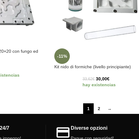
20×20 con fungo ed
-11%
Kit nido di formiche (livello principiante)
€
istencias
30,00
€
33,62
€
hay existencias
1
2
→
24/7
Diverse opzioni
a impegno!
Pague con seguridad!