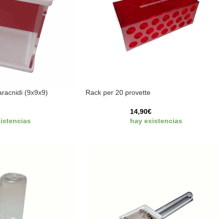
 aracnidi (9x9x9)
Rack per 20 provette
€
14,90
€
istencias
hay existencias