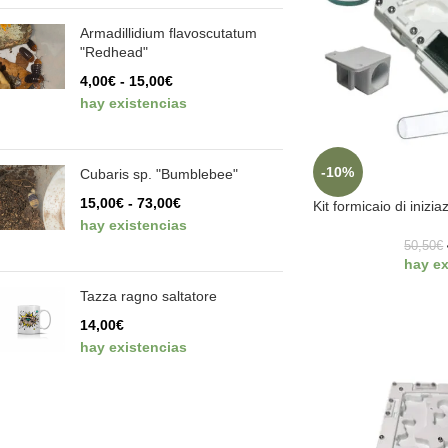
Armadillidium flavoscutatum
"Redhead"
4,00
€
-
15,00
€
hay existencias
-10%
Cubaris sp. "Bumblebee"
15,00
€
-
73,00
€
Kit formicaio di inizi
hay existencias
50,50
€
hay ex
Tazza ragno saltatore
14,00
€
hay existencias