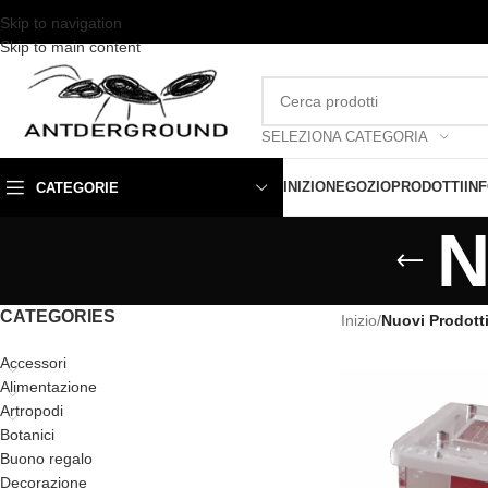
Skip to navigation
Skip to main content
SELEZIONA CATEGORIA
INIZIO
NEGOZIO
PRODOTTI
IN
CATEGORIE
N
CATEGORIES
Inizio
/
Nuovi Prodott
Accessori
Alimentazione
Artropodi
Botanici
Buono regalo
Decorazione