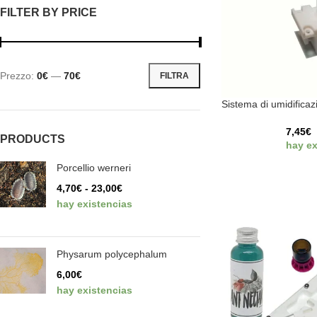
FILTER BY PRICE
Prezzo:
0€
—
70€
FILTRA
Sistema di umidifica
7,45
€
PRODUCTS
hay ex
Porcellio werneri
4,70
€
-
23,00
€
hay existencias
Physarum polycephalum
6,00
€
hay existencias