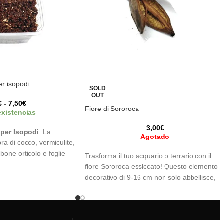
er isopodi
SOLD
OUT
€
-
7,50
€
Fiore di Sororoca
existencias
3,00
€
 per Isopodi
: La
Agotado
bra di cocco, vermiculite,
ne orticolo e foglie
Trasforma il tuo acquario o terrario con il
dità, previeni gli odori
fiore Sororoca essiccato! Questo elemento
 simulando il loro habitat
decorativo di 9-16 cm non solo abbellisce,
terrari e paludari!
ma rilascia anche tannini che regolano il pH
combattono i batteri e offrono un riparo
naturale ai tuoi animali. Ideale per un habit