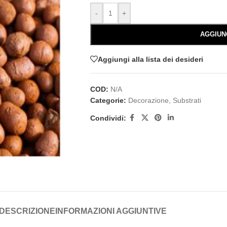
-
+
AGGIUN
Aggiungi alla lista dei desideri
COD:
N/A
Categorie:
Decorazione
,
Substrati
Condividi:
DESCRIZIONE
INFORMAZIONI AGGIUNTIVE