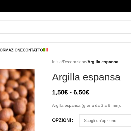
FORMAZIONE
CONTATTO
Inizio
/
Decorazione
/
Argilla espansa
Argilla espansa
1,50
€
-
6,50
€
Argilla espansa (grana da 3 a 8 mm).
OPZIONI