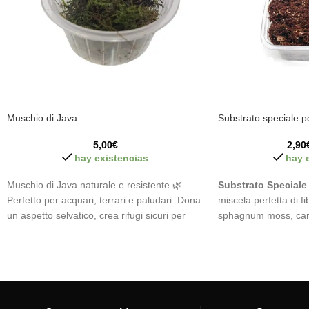
Muschio di Java
Substrato speciale p
5,00
€
2,90
hay existencias
hay 
Muschio di Java naturale e resistente 🌿
Substrato Speciale
Perfetto per acquari, terrari e paludari. Dona
miscela perfetta di fi
un aspetto selvatico, crea rifugi sicuri per
sphagnum moss, carbo
piccoli animali e favorisce l’equilibrio
secche. Mantieni l'umi
dell’ecosistema. Facile da curare, senza
e nutri i tuoi isopodi
substrato e adatto ai principianti ✅ Porta vita
naturale.
Ideale per 
e naturalità ai tuoi ambienti.
Vasetto da 70 ml