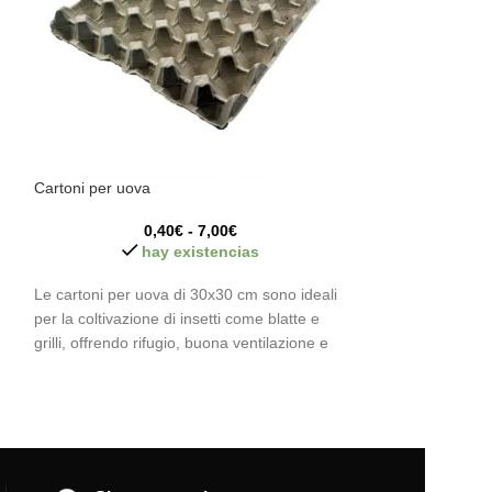
Cartoni per uova
Moai
0,40
€
-
7,00
€
hay existencias
h
Le cartoni per uova di 30x30 cm sono ideali
Figura Moai ideal
per la coltivazione di insetti come blatte e
per formiche e inse
grilli, offrendo rifugio, buona ventilazione e
complemento ideal
un ambiente salutare. Inoltre, sono
foraggiamento o t
ecologiche, biodegradabili e facili da
Dimensioni Moai
maneggiare, promuovendo pratiche
,
Colore:
Grigio.
sostenibili.
at
Dimensioni:
30x30 cm.