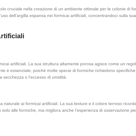
n ruolo cruciale nella creazione di un ambiente ottimale per le colonie di 
uso dell’argilla espansa nei formicai artificiali, concentrandoci sulla sua 
tificiali
rmicai artificiali. La sua struttura altamente porosa agisce come un rego
nte è essenziale, poiché molte specie di formiche richiedono specifiche 
la secchezza o l’eccesso di umidità.
aturale ai formicai artificiali. La sua texture e il colore terroso ricord
n solo alle formiche, ma migliora anche l’esperienza di osservazione pe