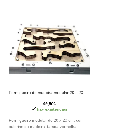
Formigueiro de madeira modular 20 x 20
-11%
49,50
€
formigueiro modu
hay existencias
2
Formigueiro modular de 20 x 20 cm, com
h
galerias de madeira, tampa vermelha