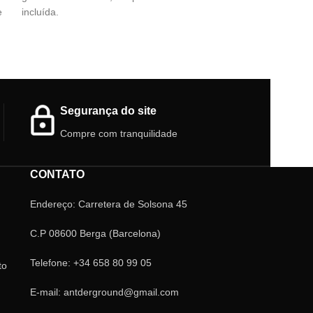
e
incluída.
Formigueiro de m
cm de tamanho c
incluída. Um form
espécies
Segurança do site
Compre com tranquilidade
CONTATO
Endereço: Carretera de Solsona 45
C.P 08600 Berga (Barcelona)
Telefone: +34 658 80 99 05
to
E-mail: antderground@gmail.com