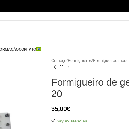
FORMAÇÃO
CONTATO
Começo
/
Formigueiros
/
Formigueiros modu
Formigueiro de ge
20
35,00
€
hay existencias