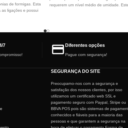
lónias de formigas. Esta
requerem um nível médio de umidade. Est
 as ligações e possui
formigueiro é
r que não fecha,
ão. Inclui bebedouro de
o é fabricado em material
elhores acabamentos e
.
4/7
Diferentes opções
formigueiro:
ompromisso!
Pague com segurança!
5cm
o sistema)
SEGURANÇA DO SITE
rmelha
m sistema de segurança
Preocupamo-nos com a segurança e
satisfação dos nossos clientes, por isso
utilizamos um certificado web SSL e
pagamento seguro com Paypal, Stripe ou
de
BBVA POS pois são sistemas de pagamen
conhecidos e fiáveis ​​para a maioria das
pessoas e que garantem a segurança na
mento
hora de efetuar o pagamento Forma de