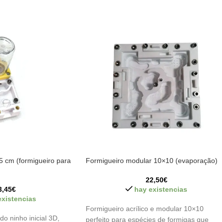
5 cm (formigueiro para
Formigueiro modular 10×10 (evaporação)
22,50
€
3,45
€
hay existencias
existencias
Formigueiro acrílico e modular 10×10
o ninho inicial 3D,
perfeito para espécies de formigas que