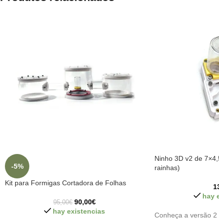
Ninho 3D v2 de 7×4,
-5%
rainhas)
Kit para Formigas Cortadora de Folhas
1
hay 
90,00
€
95,00
€
hay existencias
Conheça a versão 2 d