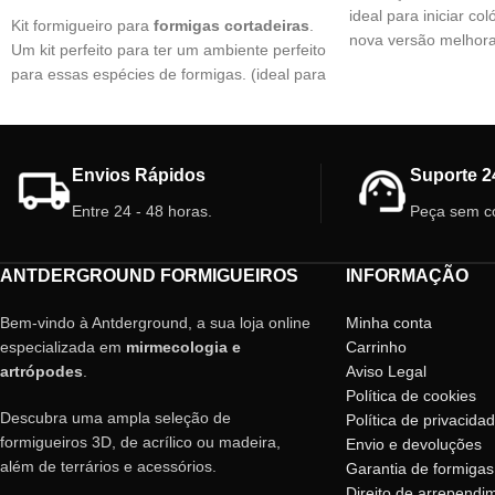
ideal para iniciar co
Kit formigueiro para
formigas cortadeiras
.
nova versão melhora
Um kit perfeito para ter um ambiente perfeito
uma divisória interio
para essas espécies de formigas. (ideal para
facilitando a expans
iniciar uma colônia)
fácil ligação, o ninh
Caracteristicas:
PLA, que oferece m
a mesma resistência
1 Módulo para o fungo. Tamanho 10 x 10
Envios Rápidos
Suporte 2
(cm).
Características do 
Entre 24 - 48 horas.
Peça sem c
1 Módulo para área de forrageamento
Tamanho: 7cm x 4,
medindo 10 x 8 (cm).
Depósito: 20 ml (nov
1 Módulo de limpeza/resíduos medindo 10 x
Cor: Branco
ANTDERGROUND FORMIGUEIROS
INFORMAÇÃO
8 (cm).
Tampa: Incluída, ve
2 tubos de metacrilato com 3 cm de
Porta: Giratória co
Bem-vindo à Antderground, a sua loja online
Minha conta
diâmetro.
especializada em
mirmecologia e
Carrinho
4 Conectores para tubo de metacrilato.
artrópodes
.
Aviso Legal
Tampas de ventilação ajustáveis ​​nos
Política de cookies
diferentes módulos.
Descubra uma ampla seleção de
Política de privacida
Bebedouro de 20 ml (versão AntClick)
formigueiros 3D, de acrílico ou madeira,
Envio e devoluções
Importante:
além de terrários e acessórios.
Garantia de formigas
- O tempo de montagem é de
Direito de arrependi