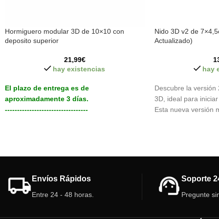
Hormiguero modular 3D de 10×10 con
Nido 3D v2 de 7×4,5
deposito superior
Actualizado)
21,99
€
1
hay existencias
hay 
El plazo de entrega es de
Descubre la versión 
aproximadamente 3 días.
3D, ideal para inicia
----------------------------------
Esta nueva versión m
Hormiguero modular 3D con un deposito en
cuenta con una parte 
la parte superior, permite la conexión y
no se cierra, facilit
ampliar con mas hormigueros o cajas de
un bebedero con cone
forrajeo. Las galerías y cámaras interior
hormiguero está fabr
tienen distintas alturas.
que ofrece mejores 
resistencia.
Envíos Rápidos
Soporte 2
Características del hormiguero modular
3D:
Características del
Entre 24 - 48 horas.
Pregunte si
Tamaño: 10cm x 10cm.
Tamaño:
7 cm x 4,5
Deposito: 35 ml (nuevo sistema de fácil
Depósito:
20 ml (nu