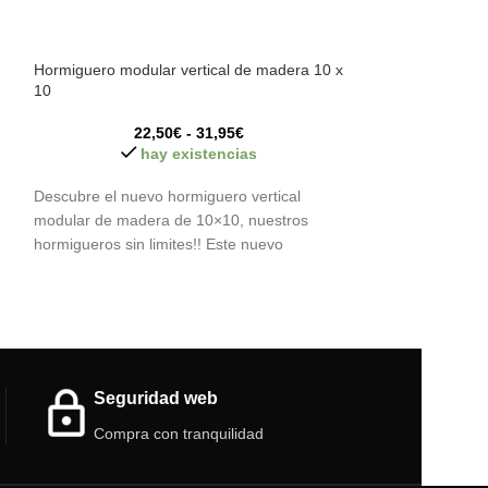
Hormiguero modular vertical de madera 10 x
Hormiguero verti
10
forrajeo integrad
22,50
€
-
31,95
€
hay existencias
h
Descubre el nuevo hormiguero vertical
Hormiguero verti
modular de madera de 10×10, nuestros
zona de forrajeo.
hormigueros sin limites!! Este nuevo
Caracteristicas:
hormiguero modular no solo
Tamaño total bas
-Tamaño hormigue
-Tamaño Forrajeo
Sistema de bebed
Ventilación: tant
Seguridad web
Color: Transparen
Compra con tranquilidad