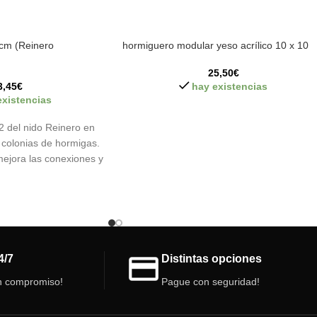
cm (Reinero
hormiguero modular yeso acrílico 10 x 10
25,50
€
3,45
€
hay existencias
existencias
2 del nido Reinero en
r colonias de hormigas.
ejora las conexiones y
divisoria interior que
ando la expansión. Incluye
xión fácil y el
icado en material PLA,
acabados y la misma
4/7
Distintas opciones
 hormiguero:
n compromiso!
Pague con seguridad!
 cm
evo sistema)