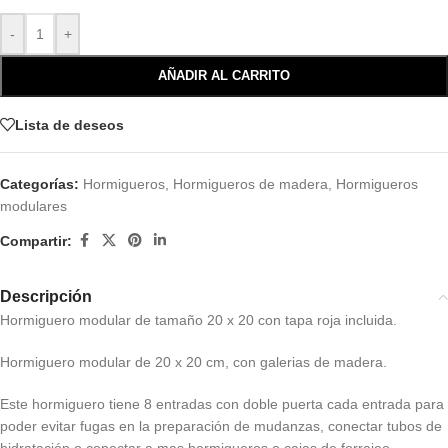
-
+
AÑADIR AL CARRITO
Lista de deseos
Categorías:
Hormigueros
,
Hormigueros de madera
,
Hormigueros
modulares
Compartir:
Descripción
Hormiguero modular de tamaño 20 x 20 con tapa roja incluida.
Hormiguero modular de 20 x 20 cm, con galerias de madera.
Este hormiguero tiene 8 entradas con doble puerta cada entrada para
poder evitar fugas en la preparación de mudanzas, conectar tubos de