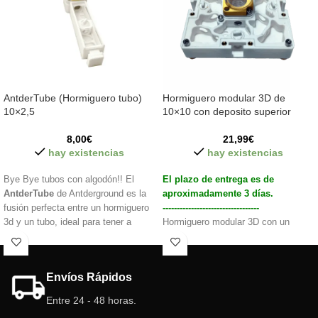
AntderTube (Hormiguero tubo)
Hormiguero modular 3D de
10×2,5
10×10 con deposito superior
8,00
€
21,99
€
hay existencias
hay existencias
Bye Bye tubos con algodón!! El
El plazo de entrega es de
AntderTube
de Antderground es la
aproximadamente 3 días.
fusión perfecta entre un hormiguero
----------------------------------
3d y un tubo, ideal para tener a
Hormiguero modular 3D con un
nuestras hormigas bien cuidadas.
deposito en la parte superior, permite
la conexión y ampliar con mas
Características del hormiguero
hormigueros o cajas de forrajeo. Las
Envíos Rápidos
tubo:
galerías y cámaras interior tienen
Tamaño: 10 cm x 2,5 cm
distintas alturas.
Entre 24 - 48 horas.
Deposito: 10 ml (nuevo sistema de
Características del hormiguero