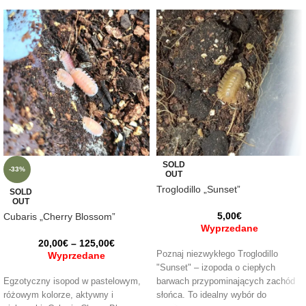
SOLD
-33%
OUT
Troglodillo „Sunset”
SOLD
OUT
5,00
€
Cubaris „Cherry Blossom”
Wyprzedane
20,00
€
–
125,00
€
Poznaj niezwykłego Troglodillo
Wyprzedane
"Sunset" – izopoda o ciepłych
Egzotyczny isopod w pastelowym,
barwach przypominających zachód
różowym kolorze, aktywny i
słońca. To idealny wybór do