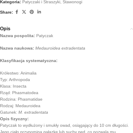
Kategoria:
Patyczaki i Straszyki
,
Stawonogi
Share:
Opis
Nazwa pospolita:
Patyczak
Nazwa naukowa:
Medauroidea extradentata
Klasyfikacja systematyczna:
Królestwo: Animalia
Typ: Arthropoda
Klasa: Insecta
Rząd: Phasmatodea
Rodzina: Phasmatidae
Rodzaj: Medauroidea
Gatunek:
M. extradentata
Opis fizyczny:
Patyczak to wydłużony i smukły owad, osiągający do 10 cm długości.
Jego ciało przypomina gałązkę lub suchy pęd, co pozwala mu