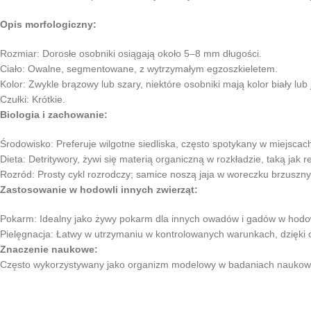
Opis morfologiczny:
Rozmiar: Dorosłe osobniki osiągają około 5–8 mm długości.
Ciało: Owalne, segmentowane, z wytrzymałym egzoszkieletem.
Kolor: Zwykle brązowy lub szary, niektóre osobniki mają kolor biały lub
Czułki: Krótkie.
Biologia i zachowanie:
Środowisko: Preferuje wilgotne siedliska, często spotykany w miejscac
Dieta: Detritywory, żywi się materią organiczną w rozkładzie, taką jak resz
Rozród: Prosty cykl rozrodczy; samice noszą jaja w woreczku brzuszn
Zastosowanie w hodowli innych zwierząt:
Pokarm: Idealny jako żywy pokarm dla innych owadów i gadów w hodowla
Pielęgnacja: Łatwy w utrzymaniu w kontrolowanych warunkach, dzięki o
Znaczenie naukowe:
Często wykorzystywany jako organizm modelowy w badaniach naukowych,