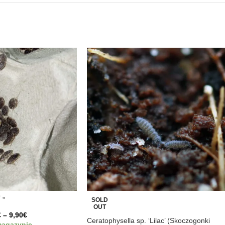
 „
SOLD
OUT
€
–
9,90
€
Ceratophysella sp. ‘Lilac’ (Skoczogonki
agazynie