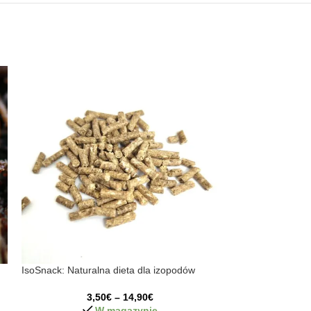
IsoSnack: Naturalna dieta dla izopodów
Elliptorhina Javan
3,50
€
–
14,90
€
0
W magazynie