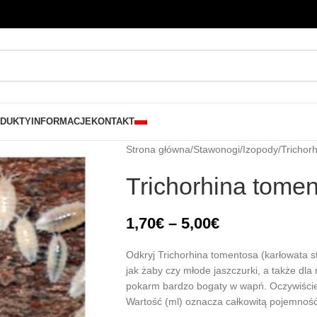
DUKTY
INFORMACJE
KONTAKT
Strona główna
/
Stawonogi
/
Izopody
/
Trichor
Trichorhina tome
1,70
€
–
5,00
€
Odkryj Trichorhina tomentosa (karłowata s
jak żaby czy młode jaszczurki, a także dla
pokarm bardzo bogaty w wapń. Oczywiście
Wartość (ml) oznacza całkowitą pojemność