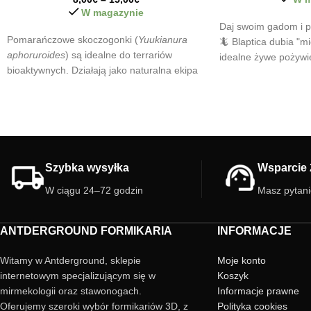
W magazynie
Daj swoim gadom i pł
Pomarańczowe skoczogonki (
Yuukianura
🦎 Blaptica dubia "mi
aphoruroides
) są idealne do terrariów
idealne żywe pożywi
bioaktywnych. Działają jako naturalna ekipa
do strawienia i bardz
sprzątająca – kontrolują rozwój pleśni oraz
dla młodych zwierząt
rozkładają materię organiczną. Są łatwe w
wspinają się ani nie 
hodowli i szybko się rozmnażają, dzięki
bezpieczne! 🐛
czemu doskonale pomagają utrzymać
zdrowy i zrównoważony ekosystem.
Szybka wysyłka
Wsparcie 
W ciągu 24–72 godzin
Masz pytan
ANTDERGROUND FORMIKARIA
INFORMACJE
Witamy w Antderground, sklepie
Moje konto
internetowym specjalizującym się w
Koszyk
mirmekologii oraz stawonogach.
Informacje prawne
Oferujemy szeroki wybór formikariów 3D, z
Polityka cookies