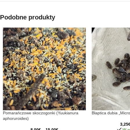
Podobne produkty
Pomarańczowe skoczogonki (Yuukianura
Blaptica dubia „Micro
aphoruroides)
3,25
8,00
€
–
15,00
€
W m