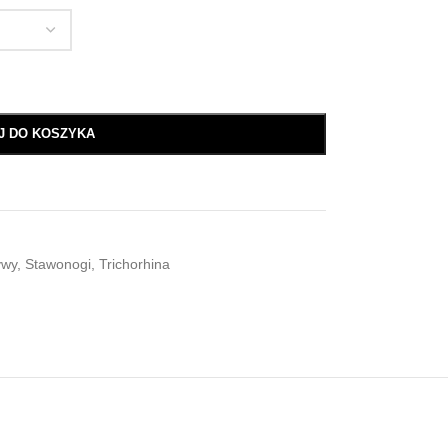
J DO KOSZYKA
ywy
,
Stawonogi
,
Trichorhina