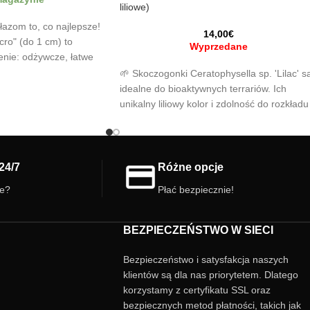
liliowe)
azom to, co najlepsze!
14,00
€
cro" (do 1 cm) to
Wyprzedane
enie: odżywcze, łatwe
o atrakcyjne. Idealne
🌱 Skoczogonki Ceratophysella sp. 'Lilac' s
 i małych gatunków. Nie
idealne do bioaktywnych terrariów. Ich
latają – wygodne i
unikalny liliowy kolor i zdolność do rozkładu
materii organicznej pomagają utrzymać
ekosystem w czystości i równowadze. 🐜
Łatwe w hodowli i doskonałe jako żywy
pokarm.
24/7
Różne opcje
⚠️ Ważne: Skoczogonki są małe i mają kolo
ie?
Płać bezpiecznie!
zbliżony do gleby, co utrudnia ich
rozróżnienie. Unikaj gwałtownego
BEZPIECZEŃSTWO W SIECI
manipulowania nimi, aby nie uszkodzić
organizmów.
Bezpieczeństwo i satysfakcja naszych
klientów są dla nas priorytetem. Dlatego
korzystamy z certyfikatu SSL oraz
bezpiecznych metod płatności, takich jak