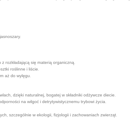
 jasnoszary.
h z rozkładającą się materią organiczną.
tki roślinne i liście.
ym aż do wylęgu.
ch, dzięki naturalnej, bogatej w składniki odżywcze diecie.
dporności na wilgoć i detrytywistycznemu trybowi życia.
 szczególnie w ekologii, fizjologii i zachowaniach zwierząt.