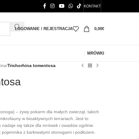
KONTAKT
LOGOWANIE / REJESTRACJA
0,00
€
MRÓWKI
hina
/
Trichorhina tomentosa
ntosa
tonoga) – żywy pokarm dla małych zwierząt, takich
 mikrofauny w bioaktywnych terrariach. Jest to
 nadaje się także dla mrówek i owadów ogólnie.
 pojemnika z karłowatymi stonogami i podłożem.