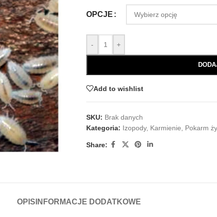
OPCJE
-
+
DODA
Add to wishlist
SKU:
Brak danych
Kategoria:
Izopody
,
Karmienie
,
Pokarm ż
Share:
OPIS
INFORMACJE DODATKOWE