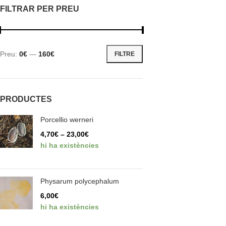
FILTRAR PER PREU
Preu:
0€
—
160€
FILTRE
PRODUCTES
Porcellio werneri
4,70
€
–
23,00
€
hi ha existències
Physarum polycephalum
6,00
€
hi ha existències