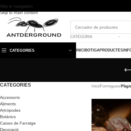
Skip to navigation
Skip to main content
CATEGORIA
INICI
BOTIGA
PRODUCTES
INF
CATEGORIES
CATEGORIES
Inici
/
Formigues
/
Pàgi
Accessoris
Aliments
Artròpodes
Botànics
Caixes de Farratge
Decoració