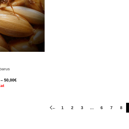
barus
–
50,00
€
at
←
1
2
3
…
6
7
8