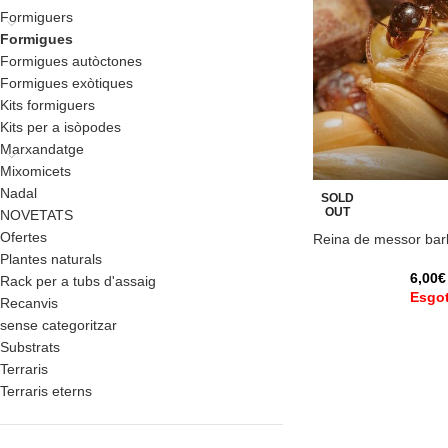
Formiguers
Formigues
Formigues autòctones
Formigues exòtiques
Kits formiguers
Kits per a isòpodes
Marxandatge
Mixomicets
Nadal
SOLD
OUT
NOVETATS
Ofertes
Reina de messor bar
Plantes naturals
6,00
€
Rack per a tubs d'assaig
Esgot
Recanvis
sense categoritzar
Substrats
Terraris
Terraris eterns