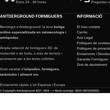
Entre 24 - 48 hores.
Pregunteu 
ANTDERGROUND FORMIGUERS
INFORMACIÓ
Benvingut a Antderground, la teva
botiga
El meu compte
online especialitzada en mirmecologia i
Carrito
artròpodes
.
Avis Legal
Polítiques de cookies
Àmplia selecció de formiguers 3D, de
Politiques de privacit
metacrilat o de fusta, a més de terraris i
Enviaments i Devoluc
accessoris per a les teves colònies.
Garantia Formigues
Dret de desistiment
Gran varietat d’
isòpodes, formigues,
taràntules i aliment viu
.
Enviaments ràpids a tot Espanya i Europa.
© Copyright Antderground 2017- 2024 ---> Nucli zoologic: 9015-1457203/2021