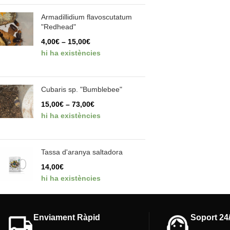
Armadillidium flavoscutatum
"Redhead"
4,00
€
–
15,00
€
hi ha existències
Cubaris sp. "Bumblebee"
15,00
€
–
73,00
€
hi ha existències
Tassa d'aranya saltadora
14,00
€
hi ha existències
Enviament Ràpid
Soport 24