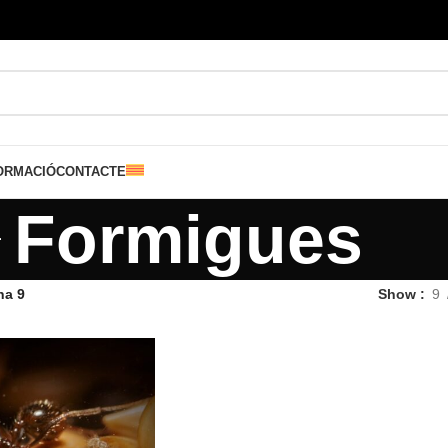
ORMACIÓ
CONTACTE
Formigues
na 9
Show
9