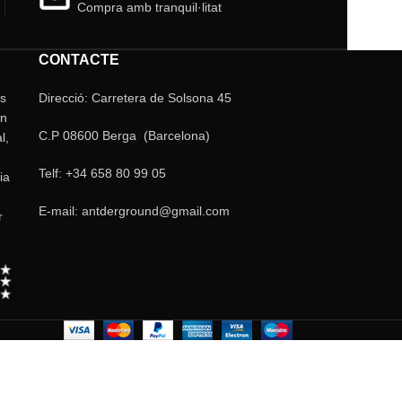
Compra amb tranquil·litat
CONTACTE
ls
Direcció: Carretera de Solsona 45
un
C.P 08600 Berga (Barcelona)
l,
Telf: +34 658 80 99 05
ia
E-mail: antderground@gmail.com
r