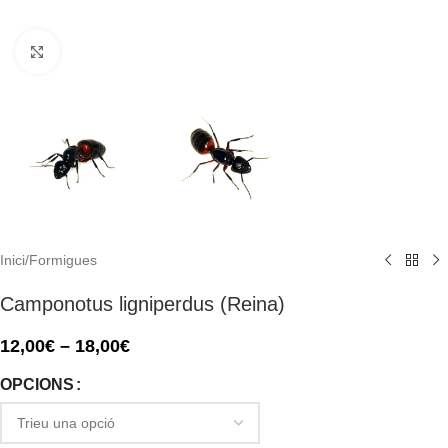
Click to enlarge
Inici
/
Formigues
Camponotus ligniperdus (Reina)
12,00
€
–
18,00
€
OPCIONS