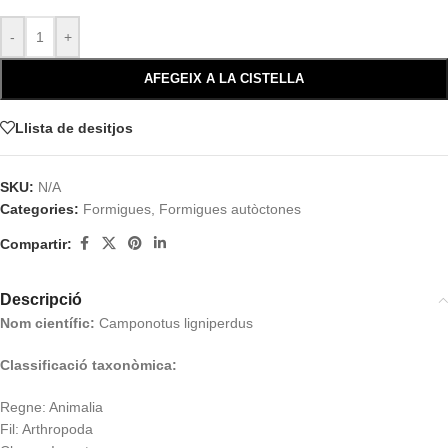
-
+
AFEGEIX A LA CISTELLA
Llista de desitjos
SKU:
N/A
Categories:
Formigues
,
Formigues autòctones
Compartir:
Descripció
Nom científic:
Camponotus ligniperdus
Classificació taxonòmica:
Regne: Animalia
Fil: Arthropoda