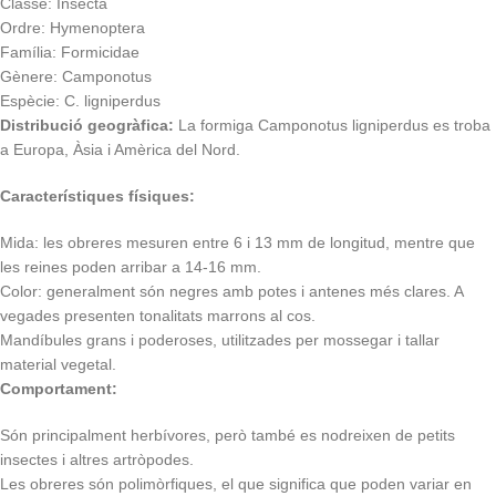
Classe: Insecta
Ordre: Hymenoptera
Família: Formicidae
Gènere: Camponotus
Espècie: C. ligniperdus
Distribució geogràfica:
La formiga Camponotus ligniperdus es troba
a Europa, Àsia i Amèrica del Nord.
Característiques físiques:
Mida: les obreres mesuren entre 6 i 13 mm de longitud, mentre que
les reines poden arribar a 14-16 mm.
Color: generalment són negres amb potes i antenes més clares. A
vegades presenten tonalitats marrons al cos.
Mandíbules grans i poderoses, utilitzades per mossegar i tallar
material vegetal.
Comportament:
Són principalment herbívores, però també es nodreixen de petits
insectes i altres artròpodes.
Les obreres són polimòrfiques, el que significa que poden variar en