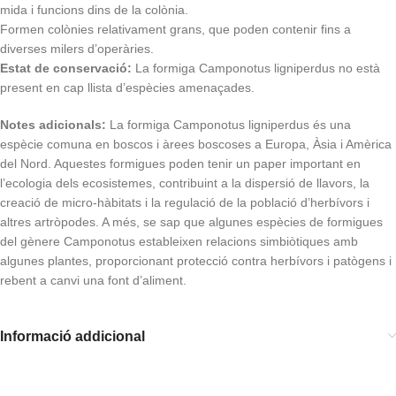
mida i funcions dins de la colònia.
Formen colònies relativament grans, que poden contenir fins a
diverses milers d’operàries.
Estat de conservació:
La formiga Camponotus ligniperdus no està
present en cap llista d’espècies amenaçades.
Notes adicionals:
La formiga Camponotus ligniperdus és una
espècie comuna en boscos i àrees boscoses a Europa, Àsia i Amèrica
del Nord. Aquestes formigues poden tenir un paper important en
l’ecologia dels ecosistemes, contribuint a la dispersió de llavors, la
creació de micro-hàbitats i la regulació de la població d’herbívors i
altres artròpodes. A més, se sap que algunes espècies de formigues
del gènere Camponotus estableixen relacions simbiòtiques amb
algunes plantes, proporcionant protecció contra herbívors i patògens i
rebent a canvi una font d’aliment.
Informació addicional