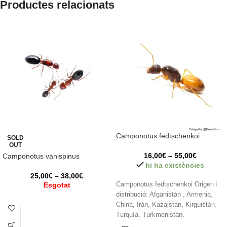
Productes relacionats
Camponotus fedtschenkoi
SOLD
OUT
16,00
€
–
55,00
€
Camponotus vanispinus
hi ha existències
25,00
€
–
38,00
€
Esgotat
Camponotus fedtschenkoi Origen i
distribució: Afganistán , Armenia,
China, Irán, Kazajstán, Kirguistán,
Turquía, Turkmenistán.