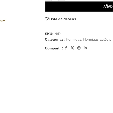
AÑAD
Lista de deseos
SKU:
N/D
Categorías:
Hormigas
,
Hormigas autócto
Compartir: