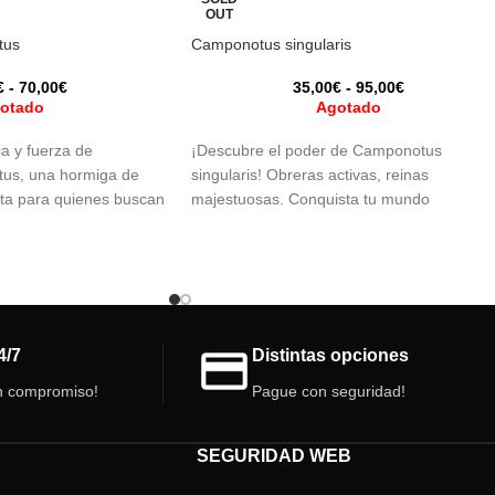
OUT
tus
Camponotus singularis
€
-
70,00
€
35,00
€
-
95,00
€
otado
Agotado
a y fuerza de
¡Descubre el poder de Camponotus
us, una hormiga de
singularis! Obreras activas, reinas
cta para quienes buscan
majestuosas. Conquista tu mundo
esistente y fascinante
hormiguero con la excelencia de la
cer tu colonia y vive la
naturaleza.
nunca antes!
4/7
Distintas opciones
n compromiso!
Pague con seguridad!
SEGURIDAD WEB