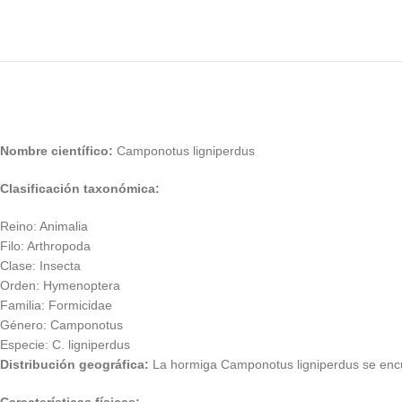
Nombre científico:
Camponotus ligniperdus
Clasificación taxonómica:
Reino: Animalia
Filo: Arthropoda
Clase: Insecta
Orden: Hymenoptera
Familia: Formicidae
Género: Camponotus
Especie: C. ligniperdus
Distribución geográfica:
La hormiga Camponotus ligniperdus se encue
Características físicas: