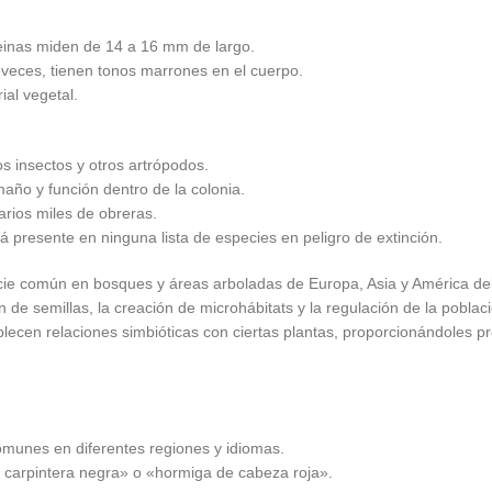
einas miden de 14 a 16 mm de largo.
veces, tienen tonos marrones en el cuerpo.
al vegetal.
 insectos y otros artrópodos.
maño y función dentro de la colonia.
rios miles de obreras.
presente en ninguna lista de especies en peligro de extinción.
e común en bosques y áreas arboladas de Europa, Asia y América del
n de semillas, la creación de microhábitats y la regulación de la pobla
cen relaciones simbióticas con ciertas plantas, proporcionándoles p
munes en diferentes regiones y idiomas.
 carpintera negra» o «hormiga de cabeza roja».