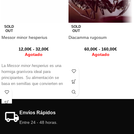
SOLD
SOLD
OUT
OUT
Messor minor hesperius
Diacamma rugosum
12,00
€
-
32,00
€
60,00
€
-
160,00
€
Agotado
Agotado
La
Messor minor hesperius
es una
hormiga granívora ideal para
principiantes. Su alimentación se
basa en semillas que convierten en
una pasta llamada “pan de hormiga”.
Fácil de cuidar y con un
comportamiento activo, esta especie
ofrece una experiencia fascinante
Envíos Rápidos
para observar el mundo de las
hormigas.
Entre 24 - 48 horas.