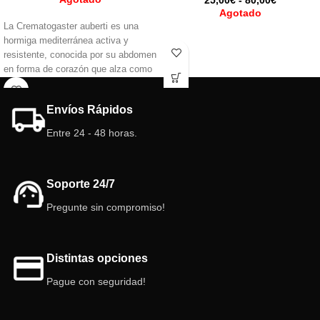
25,00
€
-
80,00
€
Agotado
La Crematogaster auberti es una
hormiga mediterránea activa y
resistente, conocida por su abdomen
en forma de corazón que alza como
defensa. Omnívora y cazadora
eficaz, crece rápido y forma colonias
Envíos Rápidos
numerosas. Ideal para quienes
buscan observar comportamiento
Entre 24 - 48 horas.
dinámico y natural.
Soporte 24/7
Pregunte sin compromiso!
Distintas opciones
Pague con seguridad!