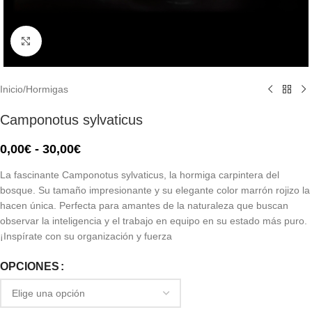
Click to enlarge
Inicio
/
Hormigas
Camponotus sylvaticus
0,00
€
-
30,00
€
La fascinante Camponotus sylvaticus, la hormiga carpintera del
bosque. Su tamaño impresionante y su elegante color marrón rojizo la
hacen única. Perfecta para amantes de la naturaleza que buscan
observar la inteligencia y el trabajo en equipo en su estado más puro.
¡Inspírate con su organización y fuerza
OPCIONES