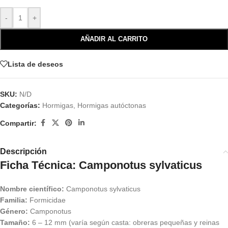
-
+
AÑADIR AL CARRITO
Lista de deseos
SKU:
N/D
Categorías:
Hormigas
,
Hormigas autóctonas
Compartir:
Descripción
Ficha Técnica: Camponotus sylvaticus
Nombre científico:
Camponotus sylvaticus
Familia:
Formicidae
Género:
Camponotus
Tamaño:
6 – 12 mm (varía según casta: obreras pequeñas y reinas