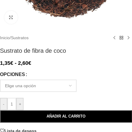
Click to enlarge
Inicio
/
Sustratos
Sustrato de fibra de coco
1,35
€
-
2,60
€
OPCIONES
-
+
AÑADIR AL CARRITO
Lista de deseos