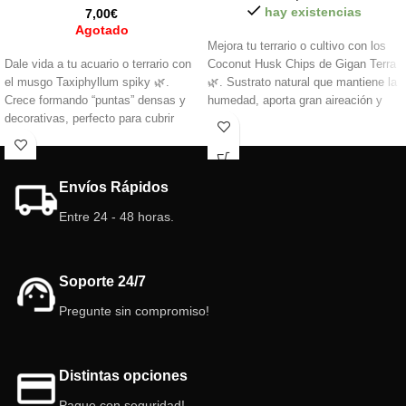
hay existencias
7,00
€
Agotado
Mejora tu terrario o cultivo con los
Dale vida a tu acuario o terrario con
Coconut Husk Chips de Gigan Terra
el musgo Taxiphyllum spiky 🌿.
🌿. Sustrato natural que mantiene la
Crece formando “puntas” densas y
humedad, aporta gran aireación y
decorativas, perfecto para cubrir
favorece raíces fuertes y plantas
rocas, raíces o crear refugios
saludables.
Ideal para terrarios,
naturales. Resistente, fácil de cuidar
paludarios y mezclas
. Duradero,
y ideal para ambientes húmedos.
ecológico y seguro para animales.
Envíos Rápidos
¡Un toque verde imprescindible en tu
ecosistema!
Entre 24 - 48 horas.
Tarrina de 70 ml
Soporte 24/7
Pregunte sin compromiso!
Distintas opciones
Pague con seguridad!