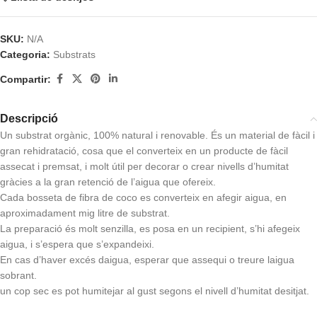
SKU:
N/A
Categoria:
Substrats
Compartir:
Descripció
Un substrat orgànic, 100% natural i renovable. És un material de fàcil i
gran rehidratació, cosa que el converteix en un producte de fàcil
assecat i premsat, i molt útil per decorar o crear nivells d’humitat
gràcies a la gran retenció de l’aigua que ofereix.
Cada bosseta de fibra de coco es converteix en afegir aigua, en
aproximadament mig litre de substrat.
La preparació és molt senzilla, es posa en un recipient, s’hi afegeix
aigua, i s’espera que s’expandeixi.
En cas d’haver excés daigua, esperar que assequi o treure laigua
sobrant.
un cop sec es pot humitejar al gust segons el nivell d’humitat desitjat.