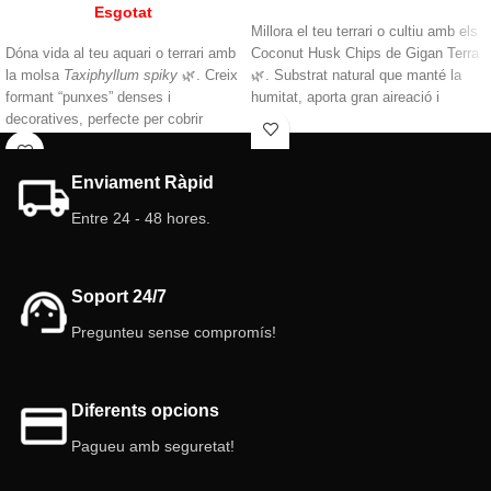
Esgotat
Millora el teu terrari o cultiu amb els
Dóna vida al teu aquari o terrari amb
Coconut Husk Chips de Gigan Terra
la molsa
Taxiphyllum spiky
🌿. Creix
🌿. Substrat natural que manté la
formant “punxes” denses i
humitat, aporta gran aireació i
decoratives, perfecte per cobrir
afavoreix arrels fortes i plantes
roques, arrels o crear refugis
saludables. Ideal per a terraris,
naturals. Resistents, fàcil de cuidar i
paludaris i barreges. Durador,
Enviament Ràpid
ideal per a ambients humits. Un toc
ecològic i segur per als animals.
verd imprescindible al teu
Entre 24 - 48 hores.
ecosistema!
Tarrina de 70 ml
Soport 24/7
Pregunteu sense compromís!
Diferents opcions
Pagueu amb seguretat!