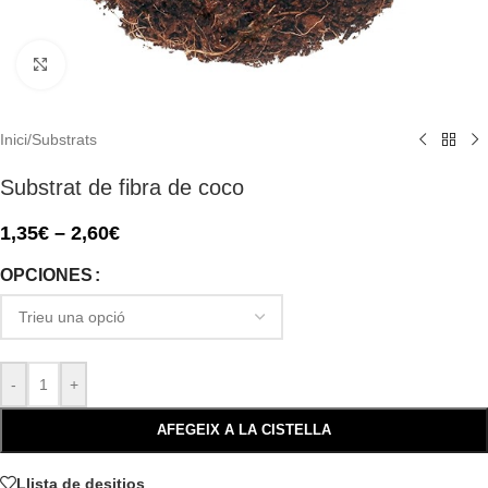
Click to enlarge
Inici
/
Substrats
Substrat de fibra de coco
1,35
€
–
2,60
€
OPCIONES
-
+
AFEGEIX A LA CISTELLA
Llista de desitjos