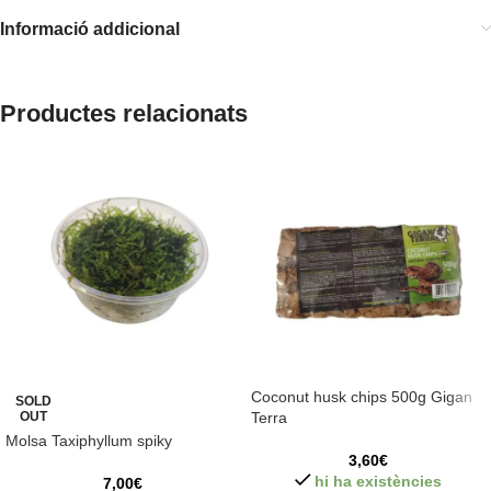
Informació addicional
Productes relacionats
Coconut husk chips 500g Gigan
SOLD
OUT
Terra
Molsa Taxiphyllum spiky
3,60
€
hi ha existències
7,00
€