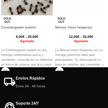
SOLD
SOLD
OUT
OUT
Crematogaster auberti
Messor minor hesperius
8,00
€
-
25,00
€
12,00
€
-
32,00
€
Agotado
Agotado
La Crematogaster auberti es una
La
Messor minor hesperius
es una
hormiga mediterránea activa y
hormiga granívora ideal para
resistente, conocida por su abdomen
principiantes. Su alimentación se
en forma de corazón que alza como
basa en semillas que convierten en
defensa. Omnívora y cazadora
una pasta llamada “pan de hormiga”.
eficaz, crece rápido y forma colonias
Fácil de cuidar y con un
Envíos Rápidos
numerosas. Ideal para quienes
comportamiento activo, esta especie
buscan observar comportamiento
ofrece una experiencia fascinante
Entre 24 - 48 horas.
dinámico y natural.
para observar el mundo de las
hormigas.
Soporte 24/7