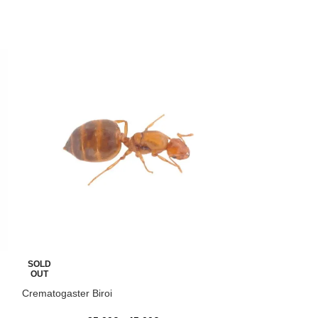
SOLD
SOLD
OUT
OUT
Crematogaster Biroi
Lasius flavus