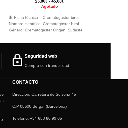
25,00
€
-
45,00
€
Agotado
a
🐜 Ficha técnica – Crematogaster biroi
Solo 1 hormiga g
Nombre científico: Crematogaster biroi
hormiguero
Género: Crematogaster Origen: Sudeste
asiático (principalmente en regiones
tropicales) Tamaño:
e
l
Seguridad web
Compra con tranquilidad
CONTACTO
 de
Direccion: Carretera de Solsona 45
un
C.P 08600 Berga (Barcelona)
,
e
Telefono: +34 658 80 99 05
de
l