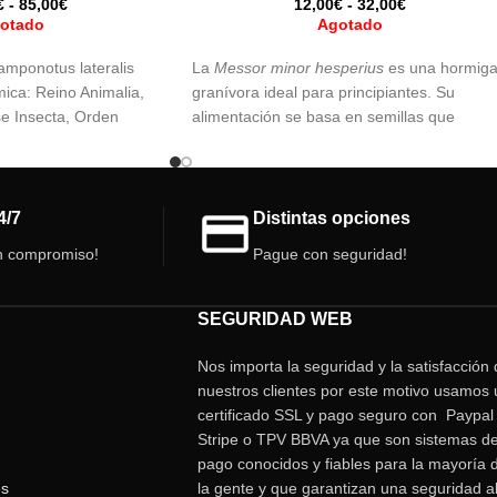
€
-
85,00
€
12,00
€
-
32,00
€
otado
Agotado
amponotus lateralis
La
Messor minor hesperius
es una hormig
mica: Reino Animalia,
granívora ideal para principiantes. Su
se Insecta, Orden
alimentación se basa en semillas que
a Formicidae,
convierten en una pasta llamada “pan de
ae, Género
hormiga”. Fácil de cuidar y con un
comportamiento activo, esta especie ofrec
una experiencia fascinante para observar e
4/7
Distintas opciones
mundo de las hormigas.
n compromiso!
Pague con seguridad!
SEGURIDAD WEB
Nos importa la seguridad y la satisfacción
nuestros clientes por este motivo usamos 
certificado SSL y pago seguro con Paypal 
Stripe o TPV BBVA ya que son sistemas d
pago conocidos y fiables para la mayoría 
es
la gente y que garantizan una seguridad a