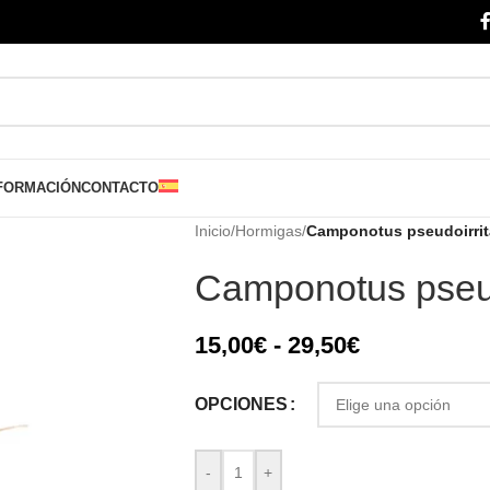
FORMACIÓN
CONTACTO
Inicio
/
Hormigas
/
Camponotus pseudoirri
Camponotus pseud
15,00
€
-
29,50
€
OPCIONES
-
+