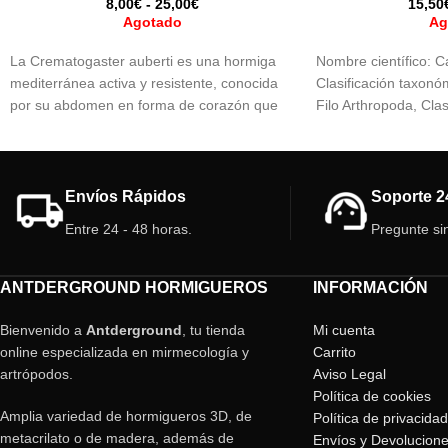
8,00
€
-
25,00
€
15,50
Agotado
Ag
La Crematogaster auberti es una hormiga
Nombre científico: C
mediterránea activa y resistente, conocida
Clasificación taxonó
por su abdomen en forma de corazón que
Filo Arthropoda, Cla
alza como defensa. Omnívora y cazadora
Hymenoptera, Famili
eficaz, crece rápido y forma colonias
Subfamilia Formicin
numerosas. Ideal para quienes buscan
Camponotus.
observar comportamiento dinámico y
Envíos Rápidos
Soporte 2
natural.
Entre 24 - 48 horas.
Pregunte si
ANTDERGROUND HORMIGUEROS
INFORMACIÓN
Bienvenido a
Antderground
, tu tienda
Mi cuenta
online especializada en mirmecología y
Carrito
artrópodos.
Aviso Legal
Política de cookies
Amplia variedad de hormigueros 3D, de
Política de privacidad
metacrilato o de madera, además de
Envíos y Devolucion