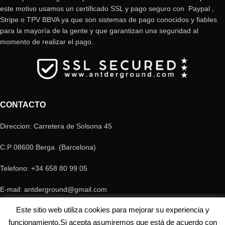
este motivo usamos un certificado SSL y pago seguro con Paypal ,
Stripe o TPV BBVA ya que son sistemas de pago conocidos y fiables
para la mayoría de la gente y que garantizan una seguridad al
momento de realizar el pago.
CONTACTO
Direccion: Carretera de Solsona 45
C.P 08600 Berga (Barcelona)
Telefono: +34 658 80 99 05
E-mail: antderground@gmail.com
© Copyright Antderground 2017- 2024 ---> Nucli zoologic: 9015-1457203/2021
Este sitio web utiliza cookies para mejorar su experiencia y
funcionamiento.Si acepta asumiremos que está de acuerdo con