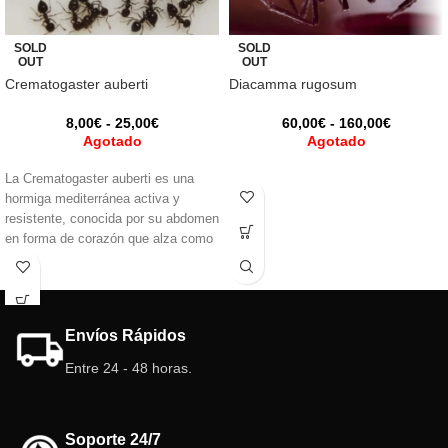
SOLD
SOLD
OUT
OUT
Crematogaster auberti
Diacamma rugosum
8,00
€
-
25,00
€
60,00
€
-
160,00
€
Agotado
Agotado
La Crematogaster auberti es una
hormiga mediterránea activa y
resistente, conocida por su abdomen
en forma de corazón que alza como
defensa. Omnívora y cazadora
eficaz, crece rápido y forma colonias
numerosas. Ideal para quienes
buscan observar comportamiento
Envíos Rápidos
dinámico y natural.
Entre 24 - 48 horas.
Soporte 24/7