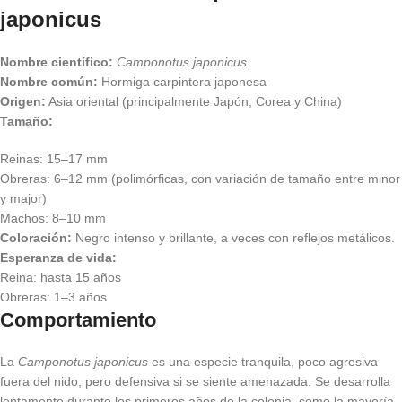
japonicus
Nombre científico:
Camponotus japonicus
Nombre común:
Hormiga carpintera japonesa
Origen:
Asia oriental (principalmente Japón, Corea y China)
Tamaño:
Reinas: 15–17 mm
Obreras: 6–12 mm (polimórficas, con variación de tamaño entre minor
y major)
Machos: 8–10 mm
Coloración:
Negro intenso y brillante, a veces con reflejos metálicos.
Esperanza de vida:
Reina: hasta 15 años
Obreras: 1–3 años
Comportamiento
La
Camponotus japonicus
es una especie tranquila, poco agresiva
fuera del nido, pero defensiva si se siente amenazada. Se desarrolla
lentamente durante los primeros años de la colonia, como la mayoría