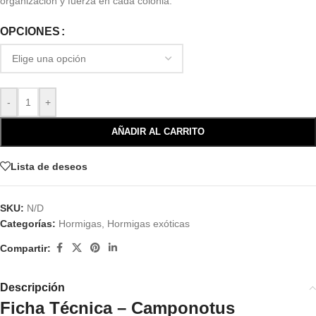
organización y fuerza en cada colonia.
OPCIONES
-
+
AÑADIR AL CARRITO
Lista de deseos
SKU:
N/D
Categorías:
Hormigas
,
Hormigas exóticas
Compartir:
Descripción
Ficha Técnica – Camponotus