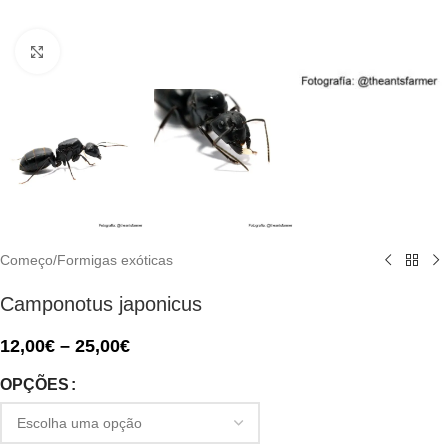
Click to enlarge
Começo
/
Formigas exóticas
Camponotus japonicus
12,00
€
–
25,00
€
OPÇÕES