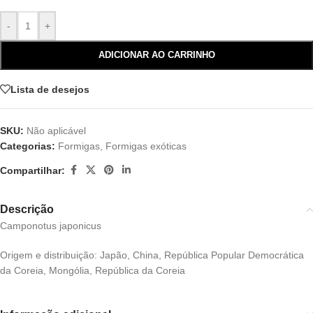
-
+
ADICIONAR AO CARRINHO
Lista de desejos
SKU:
Não aplicável
Categorias:
Formigas
,
Formigas exóticas
Compartilhar:
Descrição
Camponotus japonicus
Origem e distribuição: Japão, China, República Popular Democrática
da Coreia, Mongólia, República da Coreia