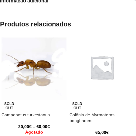
Informação adicional
Produtos relacionados
SOLD
SOLD
OUT
OUT
Camponotus turkestanus
Colônia de Myrmoteras
benghammi
20,00
€
–
60,00
€
Agotado
65,00
€