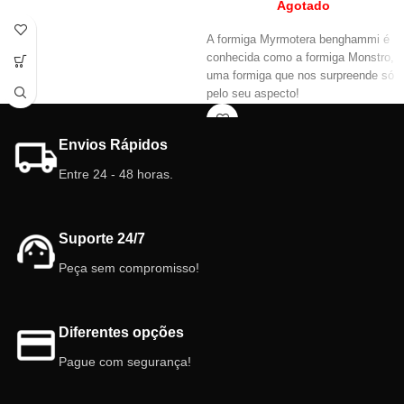
Agotado
A formiga Myrmotera benghammi é
conhecida como a formiga Monstro,
uma formiga que nos surpreende só
pelo seu aspecto!
Envios Rápidos
Entre 24 - 48 horas.
Suporte 24/7
Peça sem compromisso!
Diferentes opções
Pague com segurança!