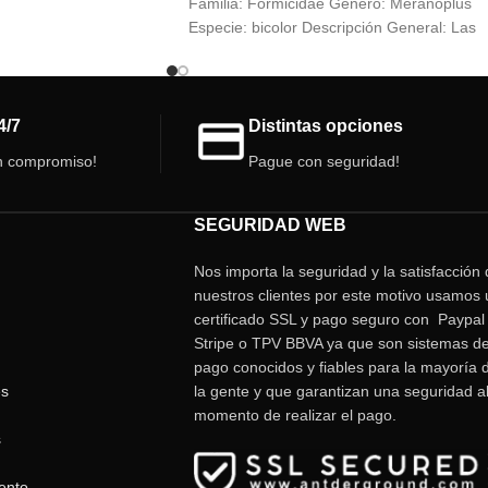
Familia: Formicidae Género: Meranoplus
uidar y con un
Especie: bicolor Descripción General: Las
o, esta especie ofrece
hormigas de la especie Meranoplus bicolor
inante para observar el
son
as.
4/7
Distintas opciones
n compromiso!
Pague con seguridad!
SEGURIDAD WEB
Nos importa la seguridad y la satisfacción
nuestros clientes por este motivo usamos 
certificado SSL y pago seguro con Paypal 
Stripe o TPV BBVA ya que son sistemas d
pago conocidos y fiables para la mayoría 
es
la gente y que garantizan una seguridad a
momento de realizar el pago.
s
ento