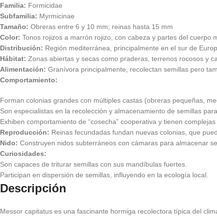
Familia:
Formicidae
Subfamilia:
Myrmicinae
Tamaño:
Obreras entre 6 y 10 mm; reinas hasta 15 mm
Color:
Tonos rojizos a marrón rojizo, con cabeza y partes del cuerpo
Distribución:
Región mediterránea, principalmente en el sur de Europa
Hábitat:
Zonas abiertas y secas como praderas, terrenos rocosos y c
Alimentación:
Granívora principalmente, recolectan semillas pero t
Comportamiento:
Forman colonias grandes con múltiples castas (obreras pequeñas, me
Son especialistas en la recolección y almacenamiento de semillas para 
Exhiben comportamiento de “cosecha” cooperativa y tienen complejas r
Reproducción:
Reinas fecundadas fundan nuevas colonias, que pueden
Nido:
Construyen nidos subterráneos con cámaras para almacenar semil
Curiosidades:
Son capaces de triturar semillas con sus mandíbulas fuertes.
Participan en dispersión de semillas, influyendo en la ecología local.
Descripción
Messor capitatus es una fascinante hormiga recolectora típica del cli