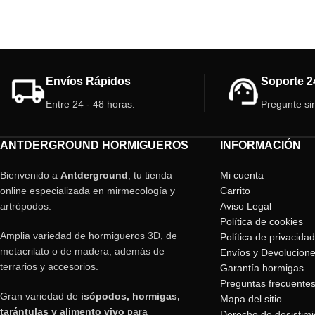
eficaz, crece rápido y forma colonias
hormiga”. Fácil de c
numerosas. Ideal para quienes buscan
comportamiento activ
observar comportamiento dinámico y
una experiencia fasc
natural.
mundo de las hormig
Envíos Rápidos
Soporte 2
Entre 24 - 48 horas.
Pregunte si
ANTDERGROUND HORMIGUEROS
INFORMACIÓN
Bienvenido a
Antderground
, tu tienda
Mi cuenta
online especializada en mirmecología y
Carrito
artrópodos.
Aviso Legal
Política de cookies
Amplia variedad de hormigueros 3D, de
Política de privacidad
metacrilato o de madera, además de
Envíos y Devolucion
terrarios y accesorios.
Garantía hormigas
Preguntas frecuente
Gran variedad de
isópodos, hormigas,
Mapa del sitio
tarántulas y alimento vivo
para
Derecho de desistimi