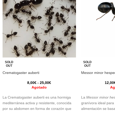
SOLD
SOLD
OUT
OUT
Crematogaster auberti
Messor minor hesper
8,00
€
-
25,00
€
12,00
Agotado
Ag
La Crematogaster auberti es una hormiga
La
Messor minor hes
mediterránea activa y resistente, conocida
granívora ideal para 
por su abdomen en forma de corazón que
alimentación se basa
alza como defensa. Omnívora y cazadora
convierten en una p