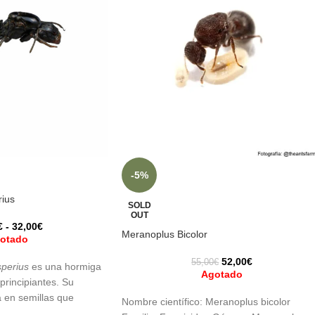
-5%
ius
SOLD
OUT
€
-
32,00
€
Meranoplus Bicolor
otado
52,00
€
55,00
€
perius
es una hormiga
Agotado
principiantes. Su
 en semillas que
Nombre científico: Meranoplus bicolor
asta llamada “pan de