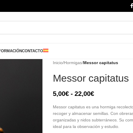
FORMACIÓN
CONTACTO
Inicio
/
Hormigas
/
Messor capitatus
Messor capitatus
5,00
€
-
22,00
€
Messor capitatus es una hormiga recolect
recoger y almacenar semillas. Con obreras
organizadas y nidos subterráneos. Su comp
ideal para la observación y estudio.