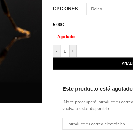
OPCIONES
5,00
€
Agotado
-
+
AÑAD
Este producto está agotado
¡No te preocupes! Introduce tu corre
vuelva a estar disponible.