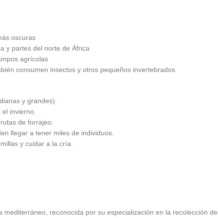
 más oscuras
 y partes del norte de África
ampos agrícolas
ambién consumen insectos y otros pequeños invertebrados
dianas y grandes).
el invierno.
utas de forrajeo.
 llegar a tener miles de individuos.
las y cuidar a la cría.
ma mediterráneo, reconocida por su especialización en la recolección d