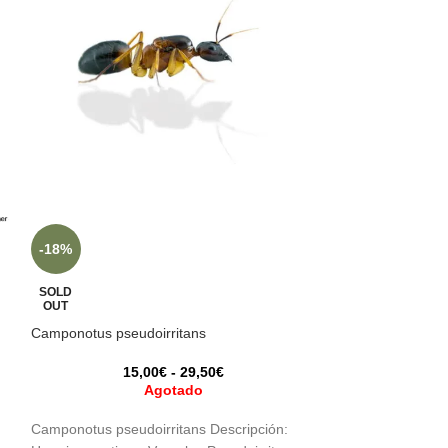
SOLD
-18%
OUT
Camponotus sylva
SOLD
OUT
0,
Camponotus pseudoirritans
15,00
€
-
29,50
€
La fascinante Cam
Agotado
hormiga carpinte
impresionante y 
Camponotus pseudoirritans Descripción:
rojizo la hacen ú