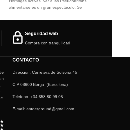
Hormigas activas. Ver a las Pseudoirritans
de la naturaleza 
alimentarse es un gran espectáculo. Se
inteligencia y el 
alimentan unas a otras (trofalaxia)
estado más puro. 
organización y fu
Seguridad web
Compra con tranquilidad
CONTACTO
 de
Direccion: Carretera de Solsona 45
un
C.P 08600 Berga (Barcelona)
,
e
Telefono: +34 658 80 99 05
de
l
E-mail: antderground@gmail.com