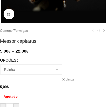
Click to enlarge
Começo
/
Formigas
Messor capitatus
5,00
€
–
22,00
€
OPÇÕES
Limpar
5,00
€
Agotado