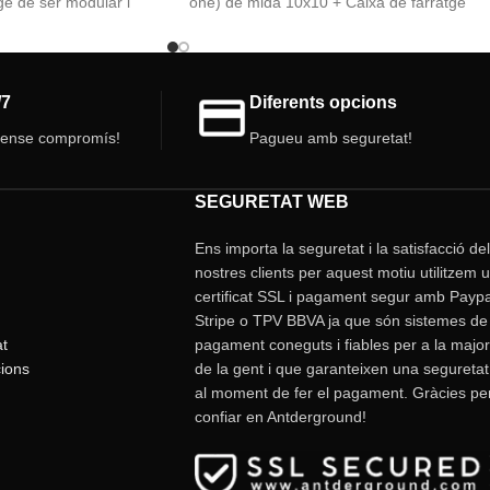
e de ser modular i
one) de mida 10x10 + Caixa de farratge
gust!!
modular 10x10. Un kit de formiguer perfect
per tenir la teva colònia de formigues.
10x20 (cm).
Informació del kit:
/7
Diferents opcions
 3D 10x20 (cm).
1 Formiguer modular 3D (all in one) (10x10
rs.
sense compromís!
Pagueu amb seguretat!
1 Tapa vermella per a formiguer.
iguer.
1 Caixa de farratge modular (10x10).
1 Connector modular.
SEGURETAT WEB
Ens importa la seguretat i la satisfacció de
nostres clients per aquest motiu utilitzem 
certificat SSL i pagament segur amb Paypa
Stripe o TPV BBVA ja que són sistemes de
at
pagament coneguts i fiables per a la major
ions
de la gent i que garanteixen una seguretat
al moment de fer el pagament. Gràcies pe
confiar en Antderground!