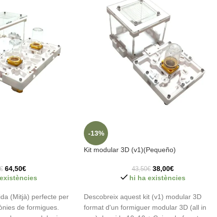
-13%
Kit modular 3D (v1)(Pequeño)
64,50
€
38,00
€
€
43,50
€
 existències
hi ha existències
da (Mitjà) perfecte per
Descobreix aquest kit (v1) modular 3D
ònies de formigues.
format d'un formiguer modular 3D (all in