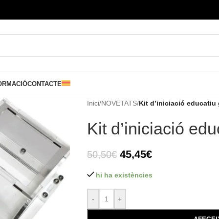
ORMACIÓ
CONTACTE
Inici
/
NOVETATS
/
Kit d’iniciació educatiu
Kit d’iniciació ed
45,45
€
50,50
€
hi ha existències
-
+