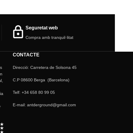
Mida:
9 cm x 9 cm x 9 cm.
e
Material:
Costats d'acrílic / Base de PLA 3D.
Color:
Transparent / un costat vermell
transparent.
Seguretat web
Ventilació:
Costats i tapa superior.
).
Compra amb tranquil·litat
CONTACTE
ls
Direcció: Carretera de Solsona 45
un
C.P 08600 Berga (Barcelona)
l,
Telf: +34 658 80 99 05
ia
E-mail: antderground@gmail.com
r