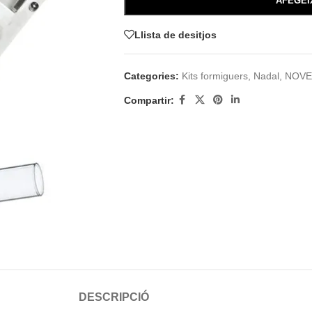
AFEGEI
Llista de desitjos
Categories:
Kits formiguers
,
Nadal
,
NOVE
Compartir:
DESCRIPCIÓ