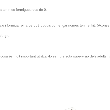
a tenir les formigues des de 0.
saig i formiga reina perquè puguis començar només tenir el kit. (Acons
tiu gran
 molt important utilitzar-lo sempre sota supervisió dels adults, ja 