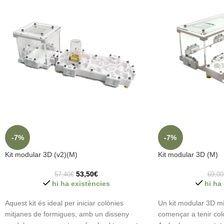
-7%
-7%
Kit modular 3D (v2)(M)
Kit modular 3D (M)
53,50
€
57,40
€
69,00
hi ha existències
hi ha
Aquest kit és ideal per iniciar colònies
Un kit modular 3D mi
mitjanes de formigues, amb un disseny
començar a tenir col