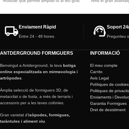
modular que permet ampliar-lo al teu gust.
Amb el gran avantatg
Inclou una caixa de foratge, formiguer,
poder ampliar al teu 
connector i tapa vermella. Perfecte per a un
El pack conté:
entorn segur i personalitzable.
1 Caixa de farratge 
Enviament Ràpid
Soport 24
Característiques:
1 Formiguer modular
2 Connectors modula
Entre 24 - 48 hores.
Pregunteu 
Caixa de Foratge
: 10x10 cm.
1 Tapa vermella form
Formiguer
: 10x20 cm.
Connector modular
: Sí
ANTDERGROUND FORMIGUERS
INFORMACIÓ
Tapa vermella
: Sí
Benvingut a Antderground, la teva
botiga
El meu compte
online especialitzada en mirmecologia i
Carrito
artròpodes
.
Avis Legal
Polítiques de cookies
Àmplia selecció de formiguers 3D, de
Politiques de privacit
metacrilat o de fusta, a més de terraris i
Enviaments i Devoluc
accessoris per a les teves colònies.
Garantia Formigues
Dret de desistiment
Gran varietat d’
isòpodes, formigues,
taràntules i aliment viu
.