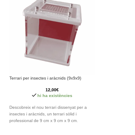
Terrari per insectes i aràcnids (9x9x9)
Sistema d’humitat
12,00
€
hi ha existències
hi
Descobreix el nou terrari dissenyat per a
Sistema d’humitat
insectes i aràcnids, un terrari sòlid i
a qualsevol formig
professional de 9 cm x 9 cm x 9 cm.
farratge. Totalmen
disseny
Característiques: