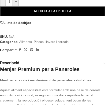
-
+
AFEGEIX A LA CISTELLA
Llista de desitjos
SKU:
N/A
Categories:
Aliments
,
Pinsos, llavors i cereals
Compartir:
Descripció
Menjar Premium per a Paneroles
Ideal per a la cria i manteniment de paneroles saludables
Aquest aliment especialitzat està formulat amb una base de cereals
enriquits i calci natural, assegurant una dieta equilibrada per al
creixement, la reproducció i el desenvolupament òptim de les