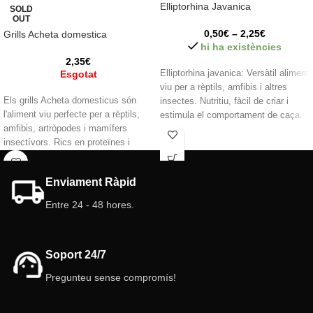
Elliptorhina Javanica
SOLD
OUT
0,50
€
–
2,25
€
Grills Acheta domestica
hi ha existències
2,35
€
Esgotat
Elliptorhina javanica: Versàtil aliment
viu per a rèptils, amfibis i altres
Els grills Acheta domesticus són
insectes. Nutritiu, fàcil de criar i
l'aliment viu perfecte per a rèptils,
estimula el comportament de caça.
amfibis, artròpodes i mamífers
insectívors. Rics en proteïnes i
minerals, estimulen l'instint de caça i
asseguren una nutrició completa.
Enviament Ràpid
Qualitat garantida!
Entre 24 - 48 hores.
Soport 24/7
Pregunteu sense compromís!