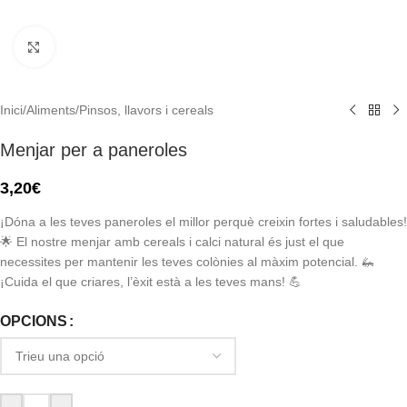
Click to enlarge
Inici
/
Aliments
/
Pinsos, llavors i cereals
Menjar per a paneroles
3,20
€
¡Dóna a les teves paneroles el millor perquè creixin fortes i saludables!
🌟 El nostre menjar amb cereals i calci natural és just el que
necessites per mantenir les teves colònies al màxim potencial. 🦗
¡Cuida el que criares, l’èxit està a les teves mans! 💪
OPCIONS