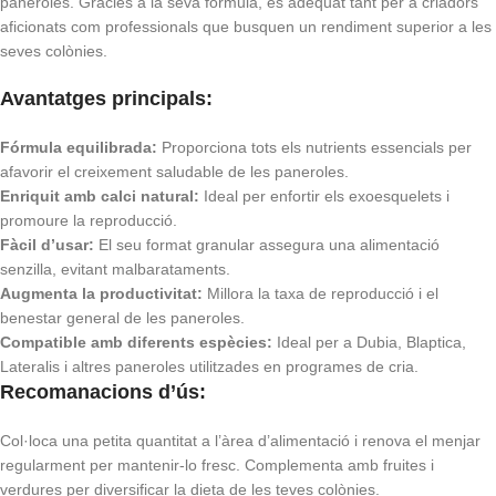
paneroles. Gràcies a la seva fórmula, és adequat tant per a criadors
aficionats com professionals que busquen un rendiment superior a les
seves colònies.
Avantatges principals:
Fórmula equilibrada:
Proporciona tots els nutrients essencials per
afavorir el creixement saludable de les paneroles.
Enriquit amb calci natural:
Ideal per enfortir els exoesquelets i
promoure la reproducció.
Fàcil d’usar:
El seu format granular assegura una alimentació
senzilla, evitant malbarataments.
Augmenta la productivitat:
Millora la taxa de reproducció i el
benestar general de les paneroles.
Compatible amb diferents espècies:
Ideal per a Dubia, Blaptica,
Lateralis i altres paneroles utilitzades en programes de cria.
Recomanacions d’ús:
Col·loca una petita quantitat a l’àrea d’alimentació i renova el menjar
regularment per mantenir-lo fresc. Complementa amb fruites i
verdures per diversificar la dieta de les teves colònies.