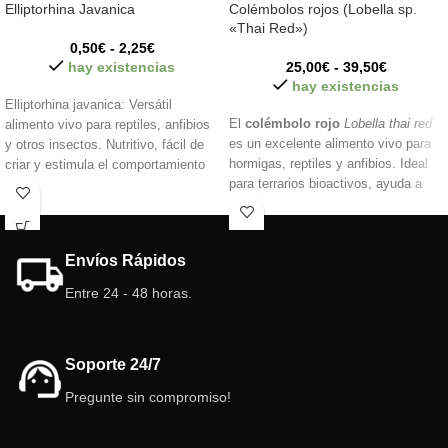
Elliptorhina Javanica
Colémbolos rojos (Lobella sp.
«Thai Red»)
0,50
€
-
2,25
€
hay existencias
25,00
€
-
39,50
€
hay existencias
Elliptorhina javanica: Versátil
El
colémbolo rojo
Lobella thai red
alimento vivo para reptiles, anfibios
es un excelente alimento vivo para
y otros insectos. Nutritivo, fácil de
hormigas, reptiles y anfibios. Ideal
criar y estimula el comportamiento
para terrarios bioactivos, ayuda a
de caza.
eliminar moho y residuos orgánicos.
Muy apreciado por especies
cazadoras, su color rojo estimula el
Envíos Rápidos
instinto de caza y facilita su
localización.
Entre 24 - 48 horas.
Soporte 24/7
Pregunte sin compromiso!