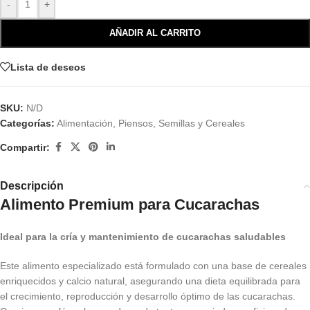
-
+
AÑADIR AL CARRITO
Lista de deseos
SKU:
N/D
Categorías:
Alimentación
,
Piensos, Semillas y Cereales
Compartir:
Descripción
Alimento Premium para Cucarachas
Ideal para la cría y mantenimiento de cucarachas saludables
Este alimento especializado está formulado con una base de cereales
enriquecidos y calcio natural, asegurando una dieta equilibrada para
el crecimiento, reproducción y desarrollo óptimo de las cucarachas.