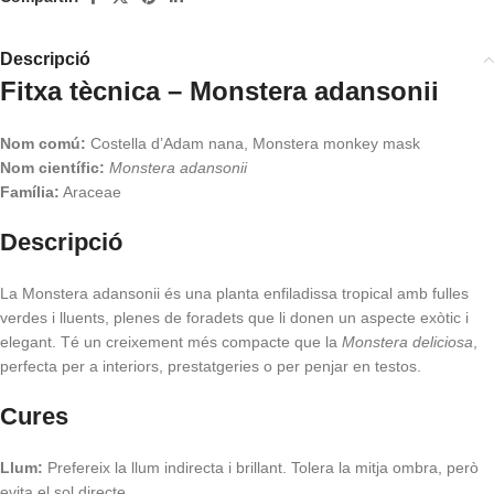
Descripció
Fitxa tècnica – Monstera adansonii
Nom comú:
Costella d’Adam nana, Monstera monkey mask
Nom científic:
Monstera adansonii
Família:
Araceae
Descripció
La Monstera adansonii és una planta enfiladissa tropical amb fulles
verdes i lluents, plenes de foradets que li donen un aspecte exòtic i
elegant. Té un creixement més compacte que la
Monstera deliciosa
,
perfecta per a interiors, prestatgeries o per penjar en testos.
Cures
Llum:
Prefereix la llum indirecta i brillant. Tolera la mitja ombra, però
evita el sol directe.