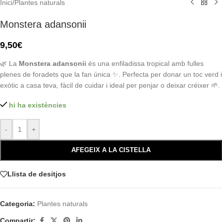
Inici
/
Plantes naturals
Monstera adansonii
9,50
€
🌿 La
Monstera adansonii
és una enfiladissa tropical amb fulles
plenes de foradets que la fan única ✨. Perfecta per donar un toc verd i
exòtic a casa teva, fàcil de cuidar i ideal per penjar o deixar créixer 🌱.
hi ha existències
-
+
AFEGEIX A LA CISTELLA
Llista de desitjos
Categoria:
Plantes naturals
Compartir: