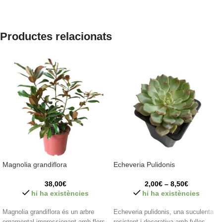
Productes relacionats
Magnolia grandiflora
Echeveria Pulidonis
38,00
€
2,00
€
–
8,50
€
hi ha existències
hi ha existències
Magnolia grandiflora és un arbre
Echeveria pulidonis, una suculenta
ornamental impressionant amb flors
resistent i decorativa amb fulles