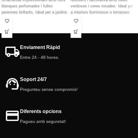
blanques perfumades i fulles
verdoses i vores rosades. Ideal per
perennes brillants. Ideal per a jardins
a interiors lluminosos o terrasses
amplis, aporta elegància i ombra
assolellades. ¡Fàcil de cuidar i
durant tot l'any. Resistents i
perfecta per donar vida al teu espai!
longeves, són una peça central
🌿😉
perfecta per al paisatge.
Alçada:
60 cm.
Enviament Ràpid
Entre 24 - 48 hores.
Soport 24/7
Pregunteu sense compromís!
Diferents opcions
Pagueu amb seguretat!