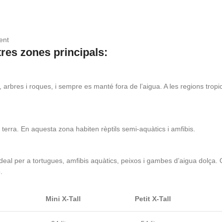
ent
tres zones principals:
res i roques, i sempre es manté fora de l’aigua. A les regions tropicals,
 terra. En aquesta zona habiten rèptils semi-aquàtics i amfibis.
 ideal per a tortugues, amfibis aquàtics, peixos i gambes d’aigua dolça.
.
Mini X-Tall
Petit X-Tall