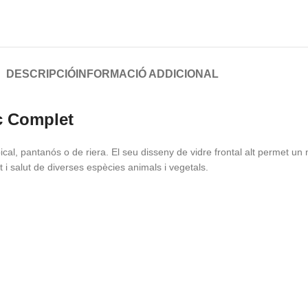
DESCRIPCIÓ
INFORMACIÓ ADDICIONAL
ic Complet
cal, pantanós o de riera. El seu disseny de vidre frontal alt permet un n
 i salut de diverses espècies animals i vegetals.