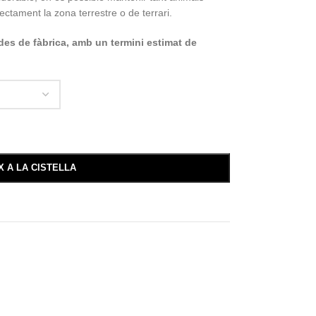
tament la zona terrestre o de terrari.
des de fàbrica, amb un termini estimat de
X A LA CISTELLA