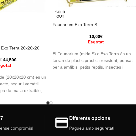
SOLD
OUT
Faunarium Exo Terra S
10,00
€
Esgotat
 Exo Terra 20x20x20
El Faunarium (mida S) d’Exo Terra és un
44,50
€
terrari de plàstic pràctic i resistent, pensat
€
gotat
per a amfibis, petits rèptils, insectes i
aràcnids. Lleuger, ventilat i fàcil de netejar,
de (20x20x20 cm) és un
pot servir tant de transportí com d’hàbitat
cte, segur i versàtil.
definitiu.
apa de malla extraïble,
Mida:
 neteja i decoració. Ideal
23 x 15,5 x 17 (cm).
mantis, isòpodes,
altadores i milpeus.
/7
Diferents opcions
sense compromís!
Pagueu amb seguretat!