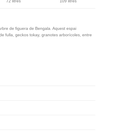
72 litres
109 litres
n arbre de figuera de Bengala. Aquest espai
de fulla, geckos tokay, granotes arborícoles, entre