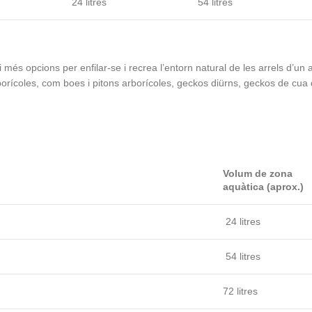
24 litres
54 litres
i més opcions per enfilar-se i recrea l’entorn natural de les arrels d’u
borícoles, com boes i pitons arborícoles, geckos diürns, geckos de cua 
Volum de zona
aquàtica (aprox.)
24 litres
54 litres
72 litres