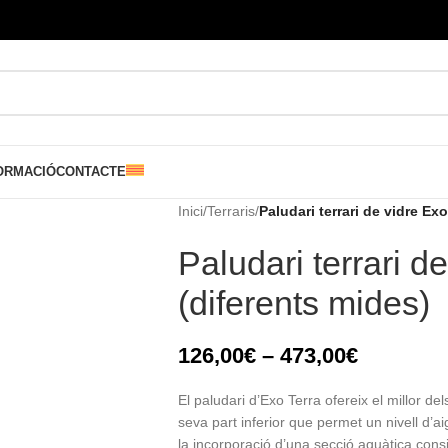
ORMACIÓ
CONTACTE
Inici
/
Terraris
/
Paludari terrari de vidre Ex
Paludari terrari d
(diferents mides)
126,00
€
–
473,00
€
El paludari d’Exo Terra ofereix el millor del
seva part inferior que permet un nivell d’aig
la incorporació d’una secció aquàtica cons