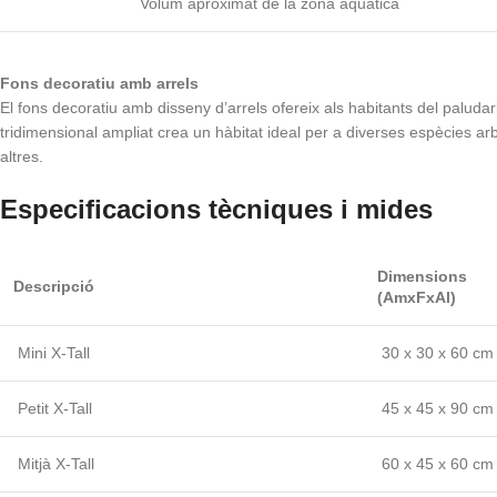
Volum aproximat de la zona aquàtica
Fons decoratiu amb arrels
El fons decoratiu amb disseny d’arrels ofereix als habitants del paludar
tridimensional ampliat crea un hàbitat ideal per a diverses espècies ar
altres.
Especificacions tècniques i mides
Dimensions
Descripció
(AmxFxAl)
Mini X-Tall
30 x 30 x 60 cm
Petit X-Tall
45 x 45 x 90 cm
Mitjà X-Tall
60 x 45 x 60 cm