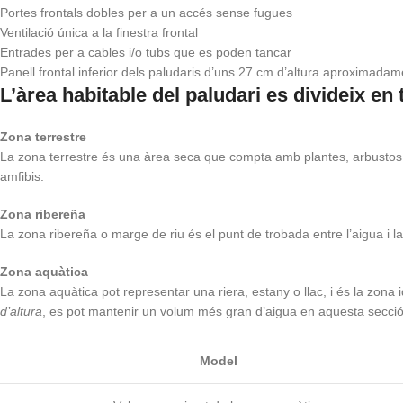
Portes frontals dobles per a un accés sense fugues
Ventilació única a la finestra frontal
Entrades per a cables i/o tubs que es poden tancar
Panell frontal inferior dels paludaris d’uns 27 cm d’altura aproximadam
L’àrea habitable del paludari es divideix en 
Zona terrestre
La zona terrestre és una àrea seca que compta amb plantes, arbustos, arb
amfibis.
Zona ribereña
La zona ribereña o marge de riu és el punt de trobada entre l’aigua i la
Zona aquàtica
La zona aquàtica pot representar una riera, estany o llac, i és la zona
d’altura
, es pot mantenir un volum més gran d’aigua en aquesta secció
Model