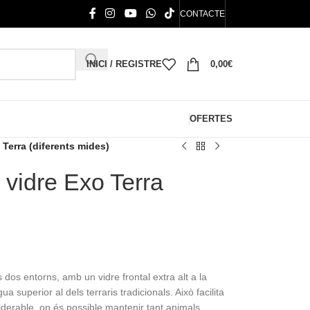
CONTACTE
INICI / REGISTRE
0,00
€
OFERTES
o Terra (diferents mides)
e vidre Exo Terra
s dos entorns, amb un vidre frontal extra alt a la
ua superior al dels terraris tradicionals. Això facilita
iderable, on és possible mantenir tant animals