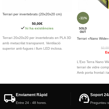
Terrari per invertebrats (20x20x20 cm)
-11%
50,00
€
hi ha existències
SOLD
OUT
Terrari 20x20x20 per invertebrats en PLA 3D
Terrari «Nano Wide»
amb metacrilat transparent. Ventilació
superior anti-fugues i llum LED inclosa.
50,00
Es
Obertura tipus guillotina i part superior
desmuntable. Ideal per taràntules, isòpodes,
L'Exo Terra Nano Wi
escorpins, mantises, formigues i petits rèptils
terrari de vidre compa
o amfibis. Resistència, practicitat i
Amb porta frontal i t
funcionalitat.
facilita la ventilació,
📏
Dimensions:
20 x 20 x 20 cm
per a petits rèptils, 
🧱
Materials:
PLA (impressió 3D) + panells
taràntules, aranyes s
de metacrilat/acrílic
Enviament Ràpid
Soport 24
🌬️
Ventilació:
Superior d’acer inoxidable
Entre 24 - 48 hores.
Pregunteu 
anti-fugues