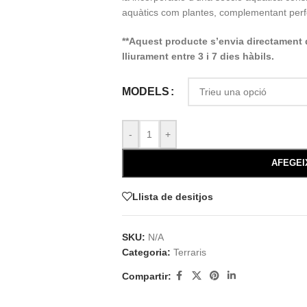
aquàtics com plantes, complementant perfec
**Aquest producte s’envia directament 
lliurament entre 3 i 7 dies hàbils.
MODELS
-
+
AFEGEI
Llista de desitjos
SKU:
N/A
Categoria:
Terraris
Compartir: