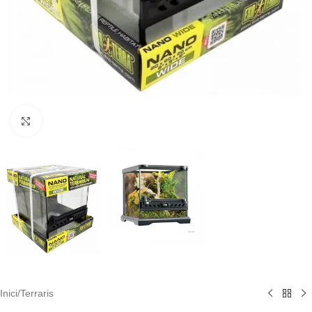
Click to enlarge
Inici
/
Terraris