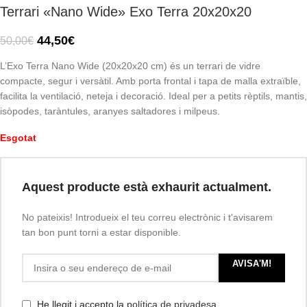
Terrari «Nano Wide» Exo Terra 20x20x20
44,50
€
50,00
€
L’Exo Terra Nano Wide (20x20x20 cm) és un terrari de vidre
compacte, segur i versàtil. Amb porta frontal i tapa de malla extraïble,
facilita la ventilació, neteja i decoració. Ideal per a petits rèptils, mantis,
isòpodes, taràntules, aranyes saltadores i milpeus.
Esgotat
Aquest producte està exhaurit actualment.
No pateixis! Introdueix el teu correu electrònic i t'avisarem
tan bon punt torni a estar disponible.
AVISA'M!
He llegit i accepto la
política de privadesa