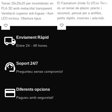
El Faunarium (mida S) d’Exo Terra
Terrari 20x20x20 per invertebrats en
és un terrari de plàstic pràctic i
PLA 3D amb metacrilat transparent.
resistent, pensat per a amfibis,
Ventilació superior anti-fugues i llum
petits rèptils, insectes i aràcnids.
LED inclosa. Obertura tipus
Lleuger, ventilat i fàcil de netejar, pot
guillotina i part superior
servir tant de transportí com
desmuntable. Ideal per taràntules,
d’hàbitat definitiu.
isòpodes, escorpins, mantises,
Enviament Ràpid
formigues i petits rèptils o amfibis.
Mida:
Resistència, practicitat i
Entre 24 - 48 hores.
23 x 15,5 x 17 (cm).
funcionalitat.
📏
Dimensions:
20 x 20 x 20 cm
🧱
Materials:
PLA (impressió 3D) +
Soport 24/7
panells de metacrilat/acrílic
🌬️
Ventilació:
Superior d’acer
Pregunteu sense compromís!
inoxidable anti-fugues
🚪
Accés:
Obertura tipus guillotina i
part superior desmuntable
Diferents opcions
💡
Il·luminació:
Llum LED inclosa
amb cable
Pagueu amb seguretat!
🎨
Color estructura:
Blanc
🔍
Paret:
Totalment transparent