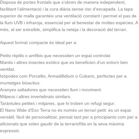
Disposa de portes frontals que s’obren de manera independent,
facilitant l’alimentació i la cura diària sense risc d’escapada. La tapa
superior de malla garanteix una ventilació constant i permet el pas de
la llum UVB i infraroja, essencial per al benestar de moltes espècies. A
més, al ser extraïble, simplifica la neteja i la decoració del terrari.
Aquest format compacte és ideal per a:
Petits rèptils o amfibis que necessiten un espai controlat.
Mantis i altres insectes exòtics que es beneficien d’un entorn ben
ventilat.
Isòpodes com Porcellio, Armadillidium o Cubaris, perfectes per a
muntatges bioactius.
Aranyes saltadores que necessiten llum i moviment.
Milpeus i altres invertebrats similars.
Taràntules petites i mitjanes, que hi troben un refugi segur.
El Nano Wide d’Exo Terra no és només un terrari petit: és un espai
versàtil, fàcil de personalitzar, pensat tant per a principiants com per a
aficionats que volen gaudir de la terrariofília en la seva màxima
expressió.