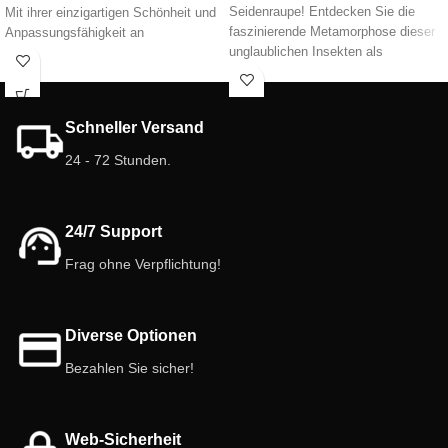
Seidenraupe! Entdecken Sie die
Mit ihrer einzigartigen Schönheit und
faszinierende Metamorphose dieser
Anpassungsfähigkeit an
unglaublichen Insekten als
verschiedene Terrarien ist diese
Lebendfutter für Haustiere und ihre
Vogelspinne perfekt für Einsteiger in
pädagogische Rolle. 🐛
die Welt der exotischen Haustiere.
Wagen Sie es, den Zauber der Natur
Schneller Versand
in Ihrem Zuhause mit dieser
bezaubernden Vogelspinne zu
24 - 72 Stunden.
entdecken. 🕷️
24/7 Support
Frag ohne Verpflichtung!
Diverse Optionen
Bezahlen Sie sicher!
Web-Sicherheit