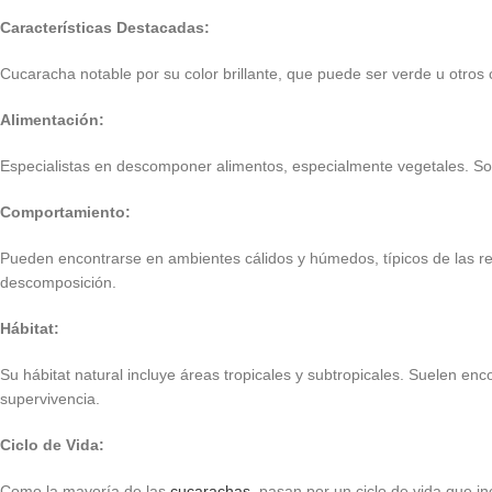
Características Destacadas:
Cucaracha notable por su color brillante, que puede ser verde u otros 
Alimentación:
Especialistas en descomponer alimentos, especialmente vegetales. So
Comportamiento:
Pueden encontrarse en ambientes cálidos y húmedos, típicos de las re
descomposición.
Hábitat:
Su hábitat natural incluye áreas tropicales y subtropicales. Suelen e
supervivencia.
Ciclo de Vida:
Como la mayoría de las
cucarachas
, pasan por un ciclo de vida que i