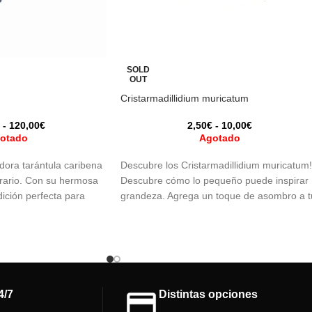
SOLD
OUT
Cristarmadillidium muricatum
-
120,00
€
2,50
€
-
10,00
€
otado
Agotado
dora tarántula caribena
Descubre los Cristarmadillidium muricatum!
errario. Con su hermosa
Descubre cómo lo pequeño puede inspirar
dición perfecta para
grandeza. Agrega un toque de asombro a t
a las arañas.
terrario con este cangrejo madera peludo.
 experiencia previa
¡Adquiérelo ahora!
cnidos en general.
cinación a tu espacio con
dora.
4/7
Distintas opciones