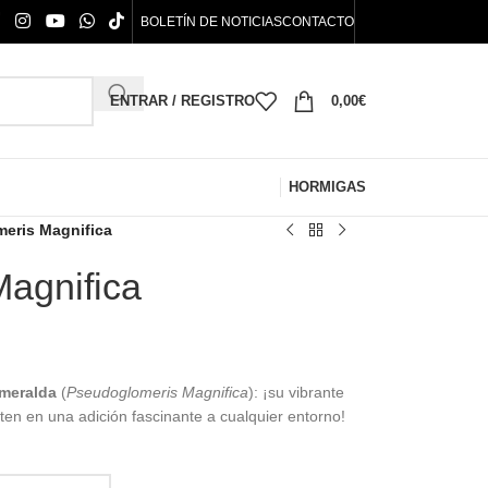
BOLETÍN DE NOTICIAS
CONTACTO
ENTRAR / REGISTRO
0,00
€
HORMIGAS
eris Magnifica
agnifica
meralda
(
Pseudoglomeris Magnifica
): ¡su vibrante
rten en una adición fascinante a cualquier entorno!