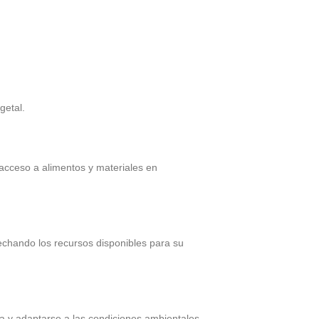
getal.
 acceso a alimentos y materiales en
echando los recursos disponibles para su
da y adaptarse a las condiciones ambientales.