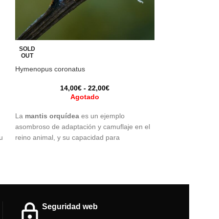
Lucihormetica ve
SOLD
OUT
1,
Hymenopus coronatus
h
14,00
€
-
22,00
€
¡Descubre la Luc
Agotado
Cucaracha única 
y exoesqueleto v
La
mantis orquídea
es un ejemplo
estudios o aficio
asombroso de adaptación y camuflaje en el
u
reino animal, y su capacidad para
mimetizarse con las flores es un fascinante
ejemplo de la diversidad y complejidad de la
naturaleza.
Precio por unidad.
Seguridad web