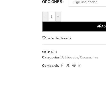
OPCIONES
-
+
AÑAD
Lista de deseos
SKU:
N/D
Categorías:
Artrópodos
,
Cucarachas
Compartir: