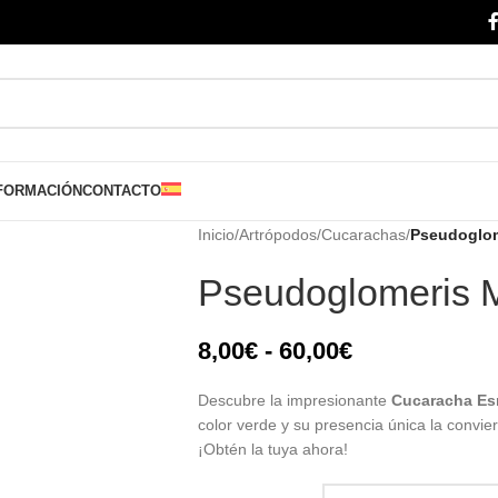
FORMACIÓN
CONTACTO
Inicio
/
Artrópodos
/
Cucarachas
/
Pseudoglom
Pseudoglomeris M
8,00
€
-
60,00
€
Descubre la impresionante
Cucaracha Es
color verde y su presencia única la convie
¡Obtén la tuya ahora!