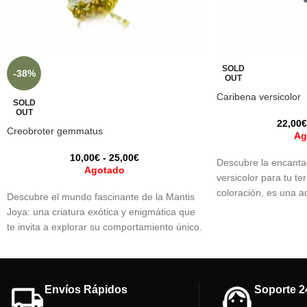
SOLD
-38%
OUT
Caribena versicolor
SOLD
OUT
22,00
€
Creobroter gemmatus
Ag
10,00
€
-
25,00
€
Descubre la encanta
Agotado
versicolor para tu t
coloración, es una a
Descubre el mundo fascinante de la Mantis
cualquier aficionado 
Joya: una criatura exótica y enigmática que
Recomendamos tener
te invita a explorar su comportamiento único.
con tarántulas o ará
Sumérgete en el estudio de su camuflaje, su
Aporta belleza y fas
agilidad en la caza y su cautivadora belleza.
esta especie cautiva
¡Una experiencia que despierta la curiosidad
y te conecta con la naturaleza de manera
Envíos Rápidos
Soporte 2
inspiradora!