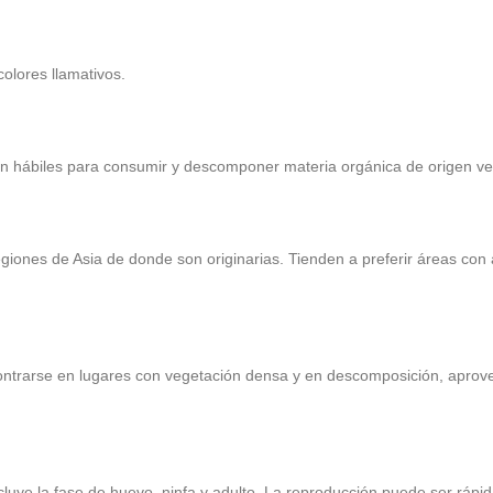
colores llamativos.
n hábiles para consumir y descomponer materia orgánica de origen ve
giones de Asia de donde son originarias. Tienden a preferir áreas con
ncontrarse en lugares con vegetación densa y en descomposición, aprov
ncluye la fase de huevo, ninfa y adulto. La reproducción puede ser rápi