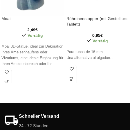
Moai
Röhrchenstopper (mit Gestell und
Tablett)
2,49
€
Vorrätig
0,95
€
Vorrätig
Moai 3D-Statue, ideal zur Dekoration
Para tubos de 16 mm.
Ihres Ameisenhaufens oder
Una alternativa al algodón. .
Vivariums, eine ideale Ergänzung für
Ihren Ameisenbereich oder Ihr
Terrarium usw.
Moai-Größe: 3,5 cm
Farbe:Grau.
Schneller Versand
24 - 72 Stunden.