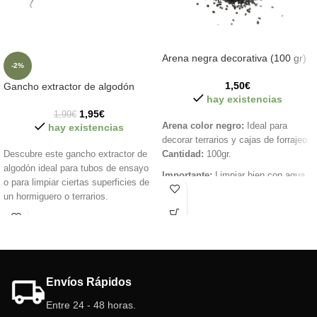
Arena negra decorativa (100 gr)
-2%
1,50
€
Gancho extractor de algodón
hay existencias
1,95
€
1,99
€
Arena color negro:
Ideal para
hay existencias
decorar terrarios y cajas de forrajeo.
Descubre este gancho extractor de
Cantidad:
100gr.
algodón ideal para tubos de ensayo
Importante:
Limpiar bien con agua
o para limpiar ciertas superficies de
antes de utilizar en el terrario o caja
un hormiguero o terrarios.
de hormigas..
Una herramienta ideal dentro del
mundo de la mirmecología.
Envíos Rápidos
Entre 24 - 48 horas.