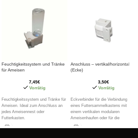
Feuchtigkeitssystem und Tränke
Anschluss – vertikal/horizontal
für Ameisen
(Ecke)
7,45
€
3,50
€
Vorrätig
Vorrätig
Feuchtigkeitssystem und Tränke für
Eckverbinder für die Verbindung
Ameisen. Ideal zum Anschluss an
eines Futtersammelkastens mit
jedes Ameisennest oder
einem vertikalen modularen
Futterkasten.
Ameisenhaufen oder für die
Verbindung zwischen einem
Vollständig dicht (Anti-Leckage) und
horizontalen modularen
mit einem Design, das eine vertikale
Ameisenhaufen