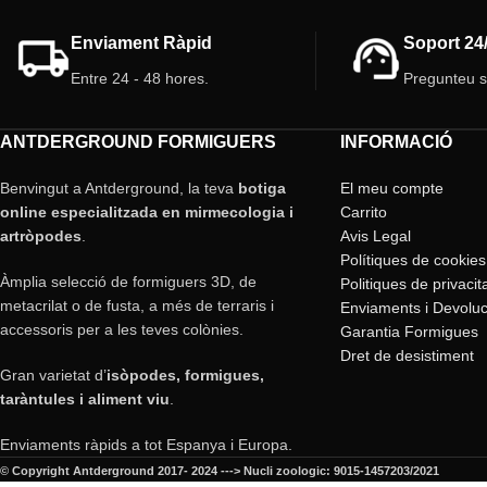
Enviament Ràpid
Soport 24
Entre 24 - 48 hores.
Pregunteu 
ANTDERGROUND FORMIGUERS
INFORMACIÓ
Benvingut a Antderground, la teva
botiga
El meu compte
online especialitzada en mirmecologia i
Carrito
artròpodes
.
Avis Legal
Polítiques de cookies
Àmplia selecció de formiguers 3D, de
Politiques de privacit
metacrilat o de fusta, a més de terraris i
Enviaments i Devoluc
accessoris per a les teves colònies.
Garantia Formigues
Dret de desistiment
Gran varietat d’
isòpodes, formigues,
taràntules i aliment viu
.
Enviaments ràpids a tot Espanya i Europa.
© Copyright Antderground 2017- 2024 ---> Nucli zoologic: 9015-1457203/2021