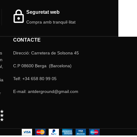
Seguretat web
Compra amb tranquil·litat
CONTACTE
ls
Direcció: Carretera de Solsona 45
un
C.P 08600 Berga (Barcelona)
l,
Telf: +34 658 80 99 05
ia
E-mail: antderground@gmail.com
r