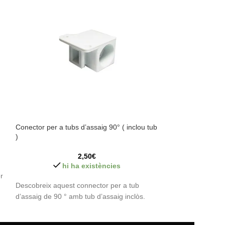
Conector per a tubs d’assaig 90° ( inclou tub
Adaptador per a t
)
2,50
€
hi
hi ha existències
r
Adaptador per con
Descobreix aquest connector per a tub
d’assaig de 90 ° amb tub d’assaig inclòs.