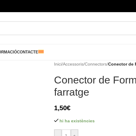
ORMACIÓ
CONTACTE
Inici
/
Accessoris
/
Connectors
/
Conector de F
Conector de Formi
farratge
1,50
€
hi ha existències
-
+