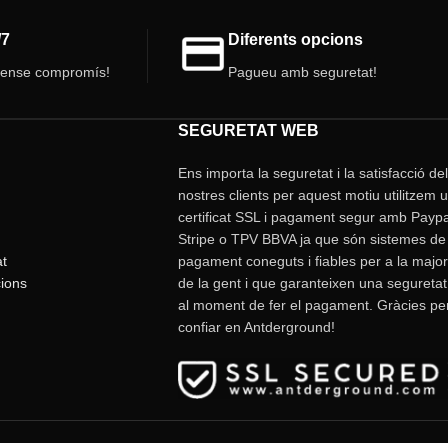
/7
Diferents opcions
sense compromís!
Pagueu amb seguretat!
SEGURETAT WEB
Ens importa la seguretat i la satisfacció de
nostres clients per aquest motiu utilitzem 
certificat SSL i pagament segur amb Paypa
Stripe o TPV BBVA ja que són sistemes de
at
pagament coneguts i fiables per a la major
ions
de la gent i que garanteixen una seguretat
al moment de fer el pagament. Gràcies pe
confiar en Antderground!