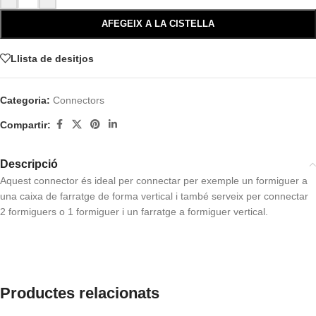
AFEGEIX A LA CISTELLA
Llista de desitjos
Categoria:
Connectors
Compartir:
Descripció
Aquest connector és ideal per connectar per exemple un formiguer a
una caixa de farratge de forma vertical i també serveix per connectar
2 formiguers o 1 formiguer i un farratge a formiguer vertical.
Productes relacionats