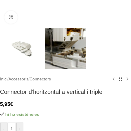
Click to enlarge
Inici
/
Accessoris
/
Connectors
Connector d’horitzontal a vertical i triple
5,95
€
hi ha existències
-
+