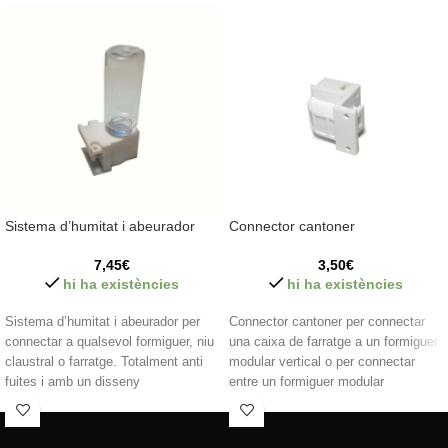
Sistema d’humitat i abeurador
Connector cantoner
7,45
€
3,50
€
hi ha existències
hi ha existències
Sistema d’humitat i abeurador per
Connector cantoner per connectar
connectar a qualsevol formiguer, niu
una caixa de farratge a un formiguer
claustral o farratge. Totalment anti
modular vertical o per connectar
fuites i amb un disseny
entre un formiguer modular