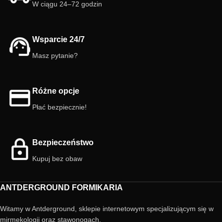
wizualny. Łatwy w hodowli i
czystość i naturalny wygląd
W ciągu 24–72 godzin
fascynujący! 🪲
siedliska. 🌿 Kolor i użyteczność w
jednym!
Wsparcie 24/7
Masz pytanie?
Różne opcje
Płać bezpiecznie!
Bezpieczeństwo
Kupuj bez obaw
ANTDERGROUND FORMIKARIA
Witamy w Antderground, sklepie internetowym specjalizującym się w
mirmekologii oraz stawonogach.