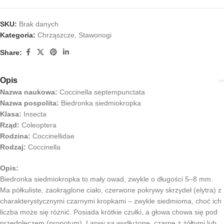
SKU:
Brak danych
Kategoria:
Chrząszcze
,
Stawonogi
Share:
Opis
Nazwa naukowa:
Coccinella septempunctata
Nazwa pospolita:
Biedronka siedmiokropka
Klasa:
Insecta
Rząd:
Coleoptera
Rodzina:
Coccinellidae
Rodzaj:
Coccinella
Opis:
Biedronka siedmiokropka to mały owad, zwykle o długości 5–8 mm.
Ma półkuliste, zaokrąglone ciało, czerwone pokrywy skrzydeł (elytra) z
charakterystycznymi czarnymi kropkami – zwykle siedmioma, choć ich
liczba może się różnić. Posiada krótkie czułki, a głowa chowa się pod
przedpleczem (pronotum). Larwy są wydłużone, czarne z żółtymi lub