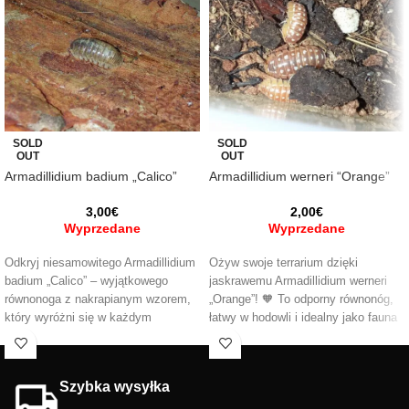
SOLD
SOLD
OUT
OUT
Armadillidium badium „Calico”
Armadillidium werneri “Orange”
3,00
€
2,00
€
Wyprzedane
Wyprzedane
Odkryj niesamowitego Armadillidium
Ożyw swoje terrarium dzięki
badium „Calico” – wyjątkowego
jaskrawemu Armadillidium werneri
równonoga z nakrapianym wzorem,
„Orange”! 🧡 To odporny równonóg,
który wyróżni się w każdym
łatwy w hodowli i idealny jako fauna
terrarium 🌿. Idealny do systemów
czyszcząca. Doskonały do
bioaktywnych, pomaga utrzymać
systemów bioaktywnych i
czystość w siedlisku, dodając
dekoracyjnych – zjada resztki
Szybka wysyłka
jednocześnie spektakularny efekt
organiczne, pomagając utrzymać