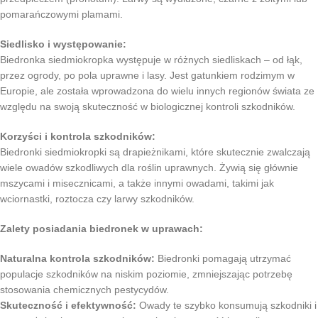
pomarańczowymi plamami.
Siedlisko i występowanie:
Biedronka siedmiokropka występuje w różnych siedliskach – od łąk,
przez ogrody, po pola uprawne i lasy. Jest gatunkiem rodzimym w
Europie, ale została wprowadzona do wielu innych regionów świata ze
względu na swoją skuteczność w biologicznej kontroli szkodników.
Korzyści i kontrola szkodników:
Biedronki siedmiokropki są drapieżnikami, które skutecznie zwalczają
wiele owadów szkodliwych dla roślin uprawnych. Żywią się głównie
mszycami i misecznicami, a także innymi owadami, takimi jak
wciornastki, roztocza czy larwy szkodników.
Zalety posiadania biedronek w uprawach:
Naturalna kontrola szkodników:
Biedronki pomagają utrzymać
populacje szkodników na niskim poziomie, zmniejszając potrzebę
stosowania chemicznych pestycydów.
Skuteczność i efektywność:
Owady te szybko konsumują szkodniki i