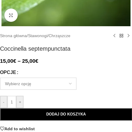
Click to enlarge
Strona główna
/
Stawonogi
/
Chrząszcze
Coccinella septempunctata
15,00
€
–
25,00
€
OPCJE
-
+
DODAJ DO KOSZYKA
Add to wishlist