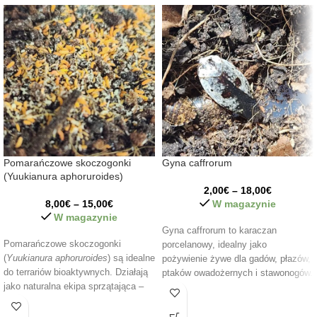
Pomarańczowe skoczogonki
Gyna caffrorum
(Yuukianura aphoruroides)
2,00
€
–
18,00
€
8,00
€
–
15,00
€
W magazynie
W magazynie
Gyna caffrorum to karaczan
Pomarańczowe skoczogonki
porcelanowy, idealny jako
(
Yuukianura aphoruroides
) są idealne
pożywienie żywe dla gadów, płazów,
do terrariów bioaktywnych. Działają
ptaków owadożernych i stawonogów.
jako naturalna ekipa sprzątająca –
Łatwy w hodowli, bezwonny, z
kontrolują rozwój pleśni oraz
efektownym ubarwieniem i wysoką
rozkładają materię organiczną. Są
wartością odżywczą – idealny do