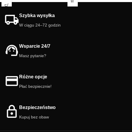
łatwe w hodowli i szybko się
terrariów i hodowli.
rozmnażają, dzięki czemu
Szybka wysyłka
doskonale pomagają utrzymać
zdrowy i zrównoważony ekosystem.
W ciągu 24–72 godzin
Wsparcie 24/7
Masz pytanie?
Różne opcje
Płać bezpiecznie!
Bezpieczeństwo
Kupuj bez obaw