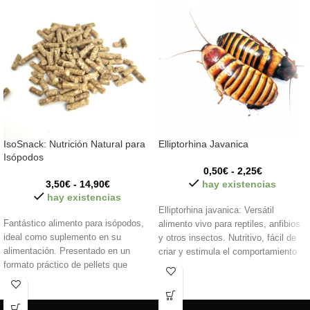
IsoSnack: Nutrición Natural para
Elliptorhina Javanica
Isópodos
0,50
€
-
2,25
€
3,50
€
-
14,90
€
hay existencias
hay existencias
Elliptorhina javanica: Versátil
Fantástico alimento para isópodos,
alimento vivo para reptiles, anfibios
ideal como suplemento en su
y otros insectos. Nutritivo, fácil de
alimentación. Presentado en un
criar y estimula el comportamiento
formato práctico de pellets que
de caza.
facilita su consumo y asegura una
nutrición equilibrada.