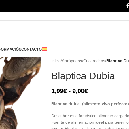
FORMACIÓN
CONTACTO
Inicio
/
Artrópodos
/
Cucarachas
/
Blaptica Du
Blaptica Dubia
1,99
€
-
9,00
€
Blaptica dubia. (alimento vivo perfecto)
Descubre este fantástico alimento cargado
Fuente de alimentación ideal para tener t
vivo es ideal para alimentar ciertos insectos