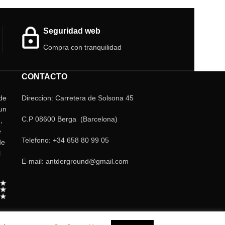
alimentación carg
calcio. Por supuesto también para hormigas
e insectos en general.
Seguridad web
*
El valor (ml) es el total de la tarrina con la
cochinilla + sustrato.
Compra con tranquilidad
CONTACTO
 de
Direccion: Carretera de Solsona 45
un
C.P 08600 Berga (Barcelona)
,
e
Telefono: +34 658 80 99 05
de
l
E-mail: antderground@gmail.com