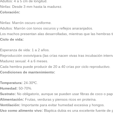
Adultos: 4 a 5 cm de longitud.
Ninfas: Desde 3 mm hasta la madurez.
Coloración:
Ninfas: Marrón oscuro uniforme.
Adultos: Marrón con tonos oscuros y reflejos anaranjados.
Los machos presentan alas desarrolladas, mientras que las hembras ti
Ciclo de vida:
Esperanza de vida: 1 a 2 años.
Reproducción ovovivípara (las crías nacen vivas tras incubación intern
Madurez sexual: 4 a 6 meses.
Cada hembra puede producir de 20 a 40 crías por ciclo reproductivo.
Condiciones de mantenimiento:
Temperatura:
24-30ºC.
Humedad:
50-70%.
Sustrato:
No obligatorio, aunque se pueden usar fibras de coco o pap
Alimentación:
Frutas, verduras y piensos ricos en proteína.
Ventilación:
Importante para evitar humedad excesiva y hongos.
Uso como alimento vivo:
Blaptica dubia es una excelente fuente de pr