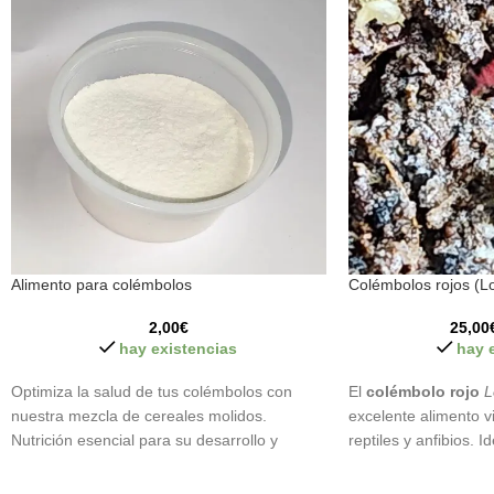
Alimento para colémbolos
Colémbolos rojos (Lo
2,00
€
25,00
hay existencias
hay 
Optimiza la salud de tus colémbolos con
El
colémbolo rojo
L
nuestra mezcla de cereales molidos.
excelente alimento v
Nutrición esencial para su desarrollo y
reptiles y anfibios. I
reproducción. Potencia su ciclo de vida en el
bioactivos, ayuda a 
cultivo.
orgánicos. Muy apre