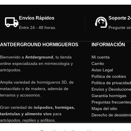
cazadoras, su color r
de caza y facilita su 
Envíos Rápidos
Soporte 2
Entre 24 - 48 horas.
Pregunte si
ANTDERGROUND HORMIGUEROS
INFORMACIÓN
Bienvenido a
Antderground
, tu tienda
Mi cuenta
online especializada en mirmecología y
Carrito
artrópodos.
Aviso Legal
Política de cookies
Amplia variedad de hormigueros 3D, de
Política de privacidad
metacrilato o de madera, además de
Envíos y Devolucion
terrarios y accesorios.
Garantía hormigas
Preguntas frecuente
Gran variedad de
isópodos, hormigas,
Mapa del sitio
tarántulas y alimento vivo
para
Derecho de desistimi
artrópodos, reptiles y anfibios.