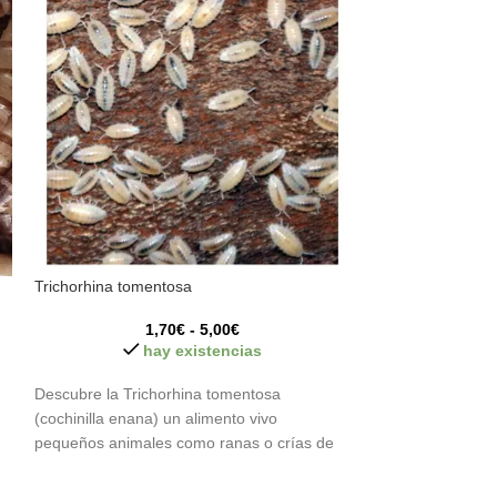
Shelfordella latera
unidades)
Trichorhina tomentosa
1,70
€
-
5,00
€
h
hay existencias
10 unidades de S
Descubre la Trichorhina tomentosa
tartara).
(cochinilla enana) un alimento vivo
pequeños animales como ranas o crías de
El alimento vivo 
saurios, así como microfauna de terrarios
,reptiles y anfibi
bioactivos. Es un alimento muy rico en