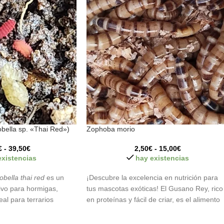
bella sp. «Thai Red»)
Zophoba morio
€
-
39,50
€
2,50
€
-
15,00
€
existencias
hay existencias
obella thai red
es un
¡Descubre la excelencia en nutrición para
ivo para hormigas,
tus mascotas exóticas! El Gusano Rey, rico
deal para terrarios
en proteínas y fácil de criar, es el alimento
eliminar moho y residuos
vivo ideal para reptiles, anfibios y aves.
ciado por especies
¡Ofrece lo mejor para su mascota! 🐍🦎🐦