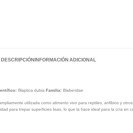
DESCRIPCIÓN
INFORMACIÓN ADICIONAL
entífico:
Blaptica dubia
Familia:
Blaberidae
pliamente utilizada como alimento vivo para reptiles, anfibios y otros
d para trepar superficies lisas, lo que la hace ideal para la cría en ca