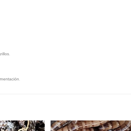
illos.
imentación.