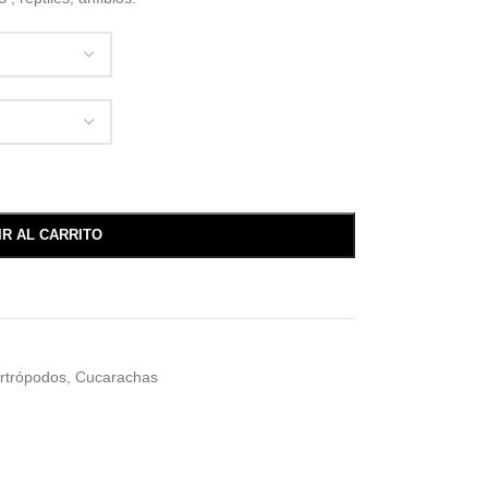
IR AL CARRITO
rtrópodos
,
Cucarachas