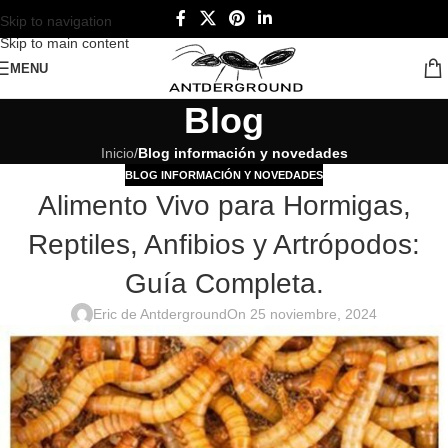
Skip to navigation
Skip to main content
MENU
Blog
Inicio
/
Blog información y novedades
BLOG INFORMACIÓN Y NOVEDADES
Alimento Vivo para Hormigas,
Reptiles, Anfibios y Artrópodos:
Guía Completa.
Eric de Antderground
On 25 noviembre, 2024