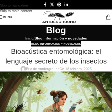
Skip to navigation
Skip to main content
MENU
Blog
Inicio
/
Blog información y novedades
BLOG INFORMACIÓN Y NOVEDADES
Bioacústica entomológica: el
lenguaje secreto de los insectos
Eric de Antderground
On 18 febrero, 2025