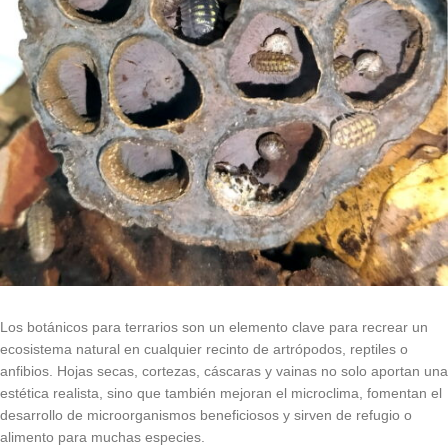
Los botánicos para terrarios son un elemento clave para recrear un
ecosistema natural en cualquier recinto de artrópodos, reptiles o
anfibios. Hojas secas, cortezas, cáscaras y vainas no solo aportan una
estética realista, sino que también mejoran el microclima, fomentan el
desarrollo de microorganismos beneficiosos y sirven de refugio o
alimento para muchas especies.