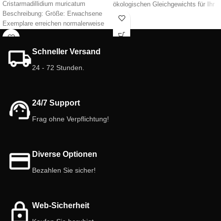
Cristarmadillidium muricatum
ökologischen Gleichgewichts für Ihr
Beschreibung: Größe: Erwachsene
Terrarium. Erwecken Sie Ihren
Exemplare erreichen normalerweise
Lebensraum mit diesen
eine Länge von 1,5 bis 2
entzückenden und nützlichen
Zentimetern. Farbe: Die Färbung
Begleitern zum Leben!
Schneller Versand
24 - 72 Stunden.
24/7 Support
Frag ohne Verpflichtung!
Diverse Optionen
Bezahlen Sie sicher!
Web-Sicherheit