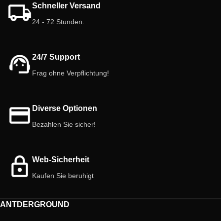
Schneller Versand
und Amphibien. Wählen Sie das
mit dieser faszinierenden Art
Beste für Ihre Haustiere!
Schönheit und Faszination in Ihren
24 - 72 Stunden.
Raum.
24/7 Support
Frag ohne Verpflichtung!
Diverse Optionen
Bezahlen Sie sicher!
Web-Sicherheit
Kaufen Sie beruhigt
ANTDERGROUND