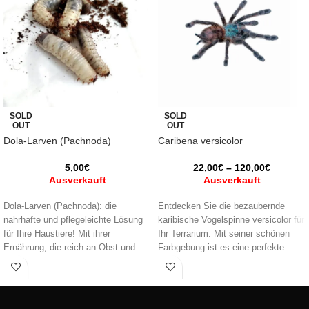
SOLD
SOLD
OUT
OUT
Dola-Larven (Pachnoda)
Caribena versicolor
5,00
€
22,00
€
–
120,00
€
Ausverkauft
Ausverkauft
Dola-Larven (Pachnoda): die
Entdecken Sie die bezaubernde
nahrhafte und pflegeleichte Lösung
karibische Vogelspinne versicolor für
für Ihre Haustiere! Mit ihrer
Ihr Terrarium. Mit seiner schönen
Ernährung, die reich an Obst und
Farbgebung ist es eine perfekte
Gemüse ist, sind sie eine
Ergänzung für jeden Spinnenfan. Wir
ausgezeichnete Proteinquelle und
empfehlen, bereits Erfahrung mit
enthalten praktisch kein Fett, ideal
Vogelspinnen oder Spinnentieren im
für Ameisen, Arthropoden, Reptilien
Allgemeinen zu haben. Bringen Sie